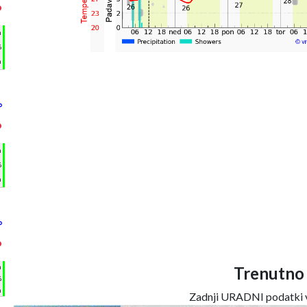
°
h
%
m
°
°
h
%
m
°
°
h
Trenutno
%
m
Zadnji URADNI podatki v