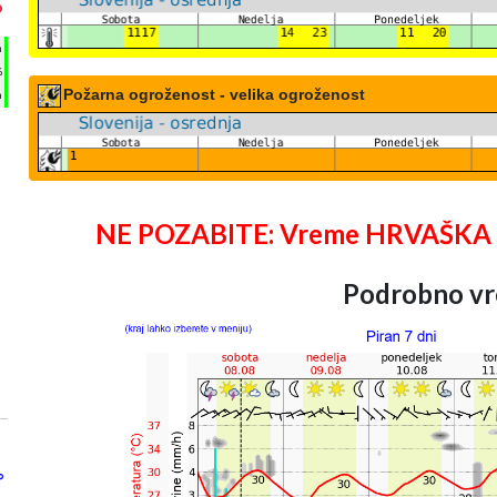
°
h
%
Požarna ogroženost - velika ogroženost
m
NE POZABITE: Vreme HRVAŠKA 25 
Podrobno vr
°