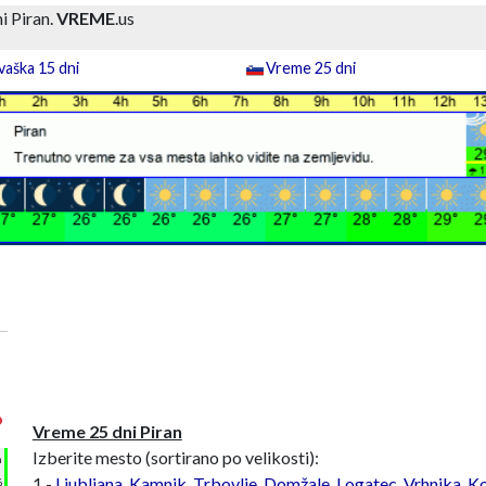
i Piran.
VREME
.us
aška 15 dni
Vreme 25 dni
°
Vreme 25 dni Piran
Izberite mesto (sortirano po velikosti):
h
1 -
Ljubljana
,
Kamnik
,
Trbovlje
,
Domžale
,
Logatec
,
Vrhnika
,
Ko
%