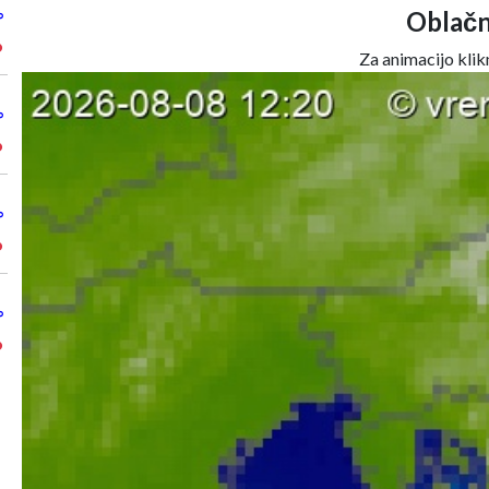
Oblačn
°
°
Za animacijo klikn
°
°
°
°
°
°