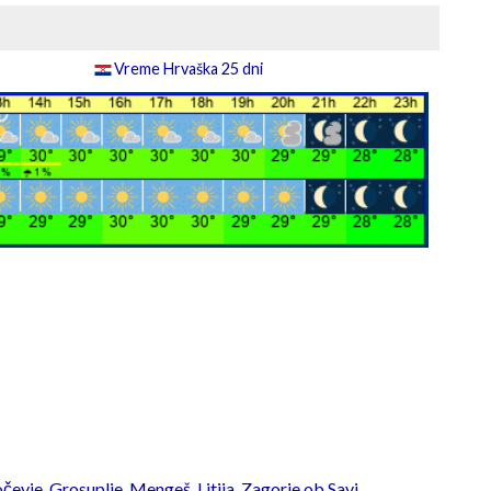
Vreme Hrvaška 25 dni
čevje
,
Grosuplje
,
Mengeš
,
Litija
,
Zagorje ob Savi
,