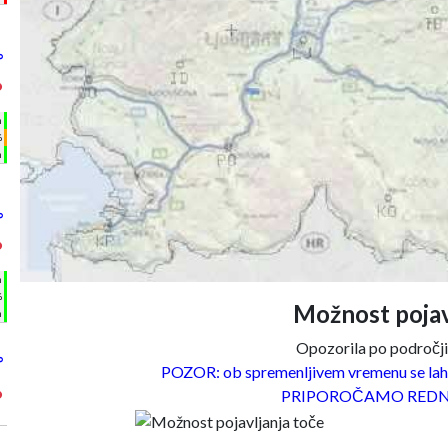
°
°
h
%
m
°
°
h
%
Možnost pojav
m
Opozorila po področjih
°
POZOR: ob spremenljivem vremenu se lahk
°
PRIPOROČAMO REDN