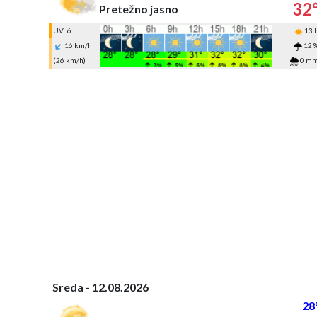
32
Pretežno jasno
UV: 6
13 
16 km/h
12 
(26 km/h)
0 m
Sreda - 12.08.2026
28