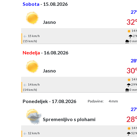
Sobota
- 15.08.2026
27
32
Jasno
14 
15 km/h
2 
(15 km/h)
0 m
Nedelja
- 16.08.2026
28
30
Jasno
14 
14 km/h
29 
(14 km/h)
0 m
Ponedeljek - 17.08.2026
Padavine:
4 mm
27
28
Spremenljivo s plohami
14 
12 km/h
52 