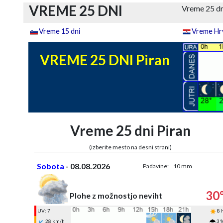
VREME 25 DNI
Vreme 25 dn
Vreme 15 dni
Vreme Hrv
VREME 25 DNI Piran
Vreme 25 dni Piran
(izberite mesto na desni strani)
Sobota
- 08.08.2026
Padavine:
10 mm
30
Plohe z možnostjo neviht
UV: 7
8 
28 km/h
3 