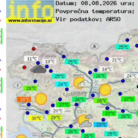
°
°
h
%
m
°
°
h
%
m
°
°
h
%