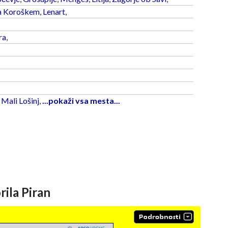
a Koroškem
,
Lenart
,
ra
,
,
Mali Lošinj
,
...pokaži vsa mesta...
ila Piran