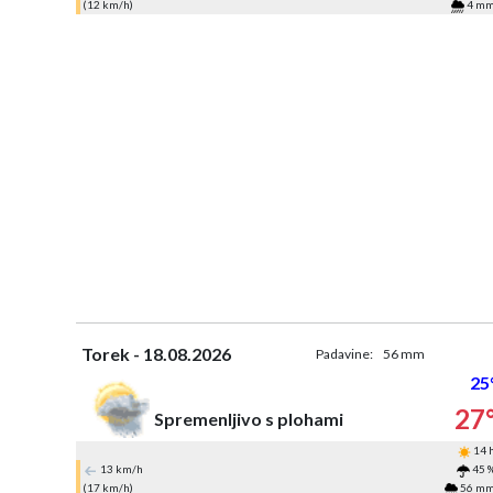
(12 km/h)
4 m
Torek - 18.08.2026
Padavine:
56 mm
25
27
Spremenljivo s plohami
14 
13 km/h
45 
(17 km/h)
56 m