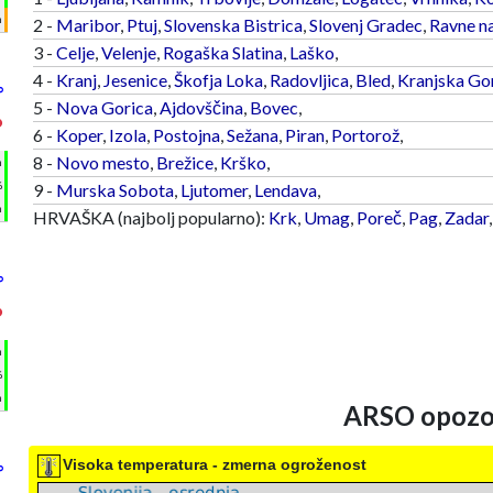
m
2 -
Maribor
,
Ptuj
,
Slovenska Bistrica
,
Slovenj Gradec
,
Ravne n
3 -
Celje
,
Velenje
,
Rogaška Slatina
,
Laško
,
4 -
Kranj
,
Jesenice
,
Škofja Loka
,
Radovljica
,
Bled
,
Kranjska Go
°
5 -
Nova Gorica
,
Ajdovščina
,
Bovec
,
°
6 -
Koper
,
Izola
,
Postojna
,
Sežana
,
Piran
,
Portorož
,
8 -
Novo mesto
,
Brežice
,
Krško
,
h
%
9 -
Murska Sobota
,
Ljutomer
,
Lendava
,
m
HRVAŠKA (najbolj popularno):
Krk
,
Umag
,
Poreč
,
Pag
,
Zadar
°
°
h
%
m
ARSO opozor
Visoka temperatura - zmerna ogroženost
°