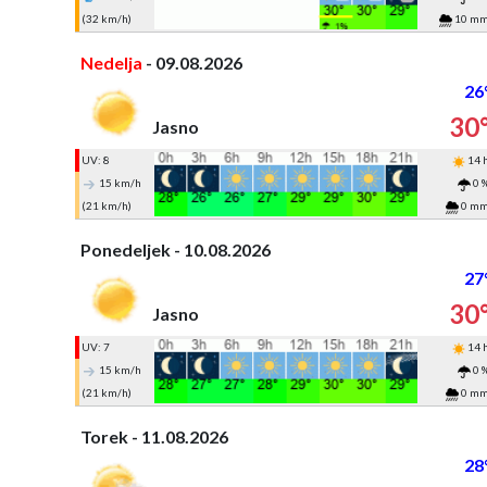
(32 km/h)
10 m
Nedelja
- 09.08.2026
26
30
Jasno
UV: 8
14 
15 km/h
0 
(21 km/h)
0 m
Ponedeljek - 10.08.2026
27
30
Jasno
UV: 7
14 
15 km/h
0 
(21 km/h)
0 m
Torek - 11.08.2026
28