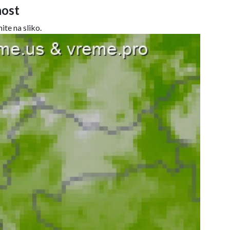
ost
ite na sliko.