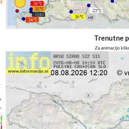
m
Trenutne p
Za animacijo klikn
°
°
h
%
m