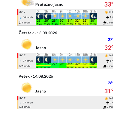
33
Pretežno jasno
UV: 7
13 
18 km/h
7 
(23 km/h)
0 m
Četrtek - 13.08.2026
27
32
Jasno
UV: 7
14 
17 km/h
1 
(22 km/h)
0 m
Petek - 14.08.2026
26
31
Jasno
UV: 7
14 
17 km/h
0 
(32 km/h)
0 m