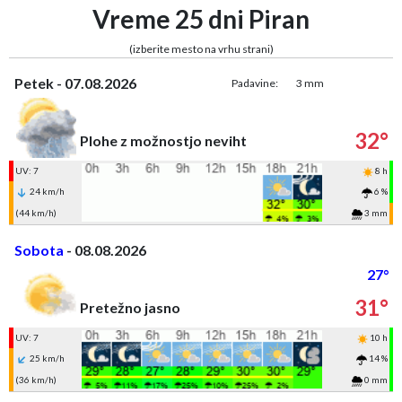
Vreme 25 dni Piran
(izberite mesto na vrhu strani)
Petek - 07.08.2026
Padavine:
3 mm
32°
Plohe z možnostjo neviht
UV: 7
8 h
24 km/h
6 %
(44 km/h)
3 mm
Sobota
- 08.08.2026
27°
31°
Pretežno jasno
UV: 7
10 h
25 km/h
14 %
(36 km/h)
0 mm