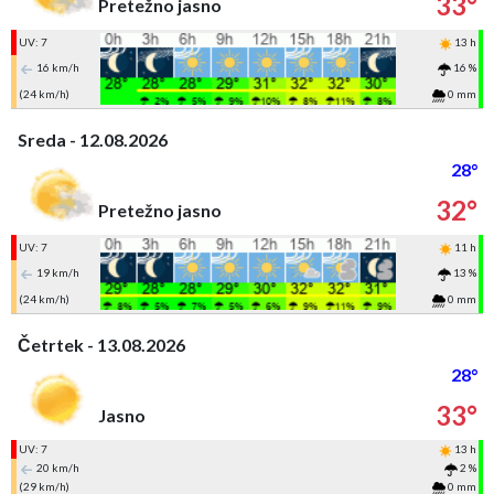
33°
Pretežno jasno
UV: 7
13 h
16 km/h
16 %
(24 km/h)
0 mm
Sreda - 12.08.2026
28°
32°
Pretežno jasno
UV: 7
11 h
19 km/h
13 %
(24 km/h)
0 mm
Četrtek - 13.08.2026
28°
33°
Jasno
UV: 7
13 h
20 km/h
2 %
(29 km/h)
0 mm