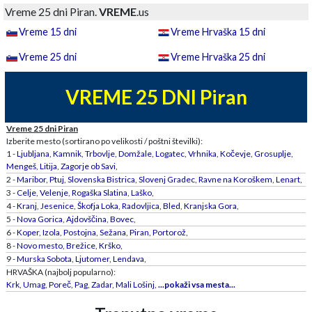
Vreme 25 dni Piran.
VREME
.us
Vreme 15 dni
Vreme Hrvaška 15 dni
Vreme 25 dni
Vreme Hrvaška 25 dni
VREME 25 DNI Piran
Vreme 25 dni Piran
Izberite mesto (sortirano po velikosti / poštni številki):
1 -
Ljubljana
,
Kamnik
,
Trbovlje
,
Domžale
,
Logatec
,
Vrhnika
,
Kočevje
,
Grosuplje
,
Mengeš
,
Litija
,
Zagorje ob Savi
,
2 -
Maribor
,
Ptuj
,
Slovenska Bistrica
,
Slovenj Gradec
,
Ravne na Koroškem
,
Lenart
,
3 -
Celje
,
Velenje
,
Rogaška Slatina
,
Laško
,
4 -
Kranj
,
Jesenice
,
Škofja Loka
,
Radovljica
,
Bled
,
Kranjska Gora
,
5 -
Nova Gorica
,
Ajdovščina
,
Bovec
,
6 -
Koper
,
Izola
,
Postojna
,
Sežana
,
Piran
,
Portorož
,
8 -
Novo mesto
,
Brežice
,
Krško
,
9 -
Murska Sobota
,
Ljutomer
,
Lendava
,
HRVAŠKA (najbolj popularno):
Krk
,
Umag
,
Poreč
,
Pag
,
Zadar
,
Mali Lošinj
,
...pokaži vsa mesta...