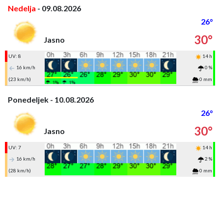
Nedelja
- 09.08.2026
26°
30°
Jasno
UV: 8
14 h
16 km/h
0 %
(23 km/h)
0 mm
Ponedeljek - 10.08.2026
26°
30°
Jasno
UV: 7
14 h
16 km/h
2 %
(28 km/h)
0 mm