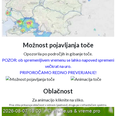
Možnost pojavljanja toče
Opozorila po področjih in gibanje toče.
POZOR: ob spremenljivem vremenu se lahko napoved spremeni
večkrat na uro.
PRIPOROČAMO REDNO PREVERJANJE!
Oblačnost
Za animacijo kliknite na sliko.
Prva slika prikazuje oblačnost v vidnem (podnevi), druga pa v infrardečem spektru.