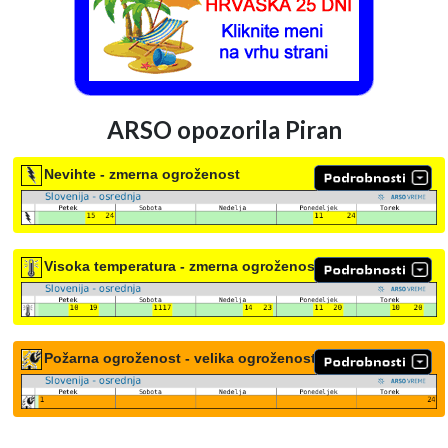
ARSO opozorila Piran
Nevihte - zmerna ogroženost
Visoka temperatura - zmerna ogroženost
Požarna ogroženost - velika ogroženost