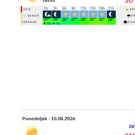
UV: 8
14 
16 km/h
0 
(24 km/h)
0 m
Ponedeljek - 10.08.2026
26