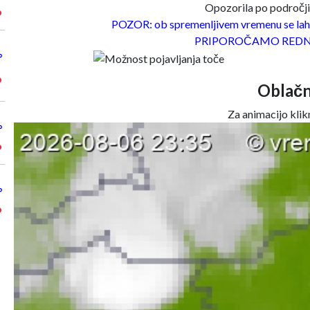
Opozorila po področjih
°
POZOR: ob spremenljivem vremenu se lahk
PRIPOROČAMO REDN
°
°
Oblačn
Za animacijo klikn
°
°
°
°