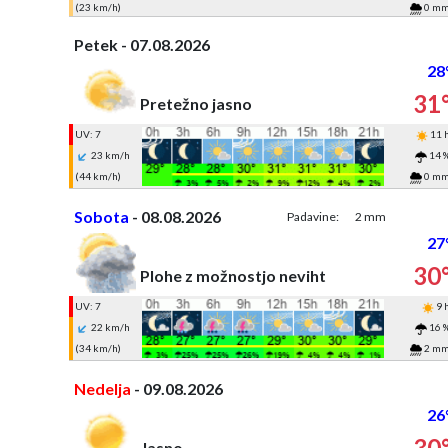
(23 km/h)
0 m
Petek - 07.08.2026
28
31
Pretežno jasno
UV: 7
11 
23 km/h
14 
(44 km/h)
0 m
Sobota
- 08.08.2026
Padavine:
2 mm
27
30
Plohe z možnostjo neviht
UV: 7
9 
22 km/h
16 
(34 km/h)
2 m
Nedelja
- 09.08.2026
26
30
Jasno