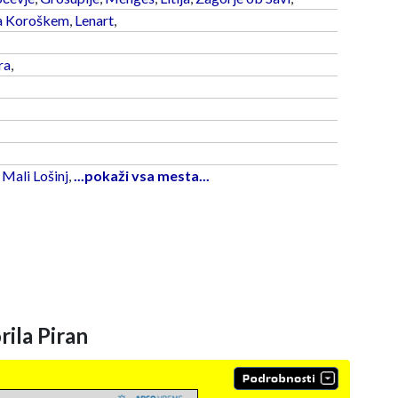
a Koroškem
,
Lenart
,
ra
,
,
Mali Lošinj
,
...pokaži vsa mesta...
ila Piran