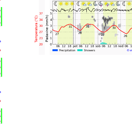
°
h
%
m
°
°
h
%
m
°
°
h
%
m