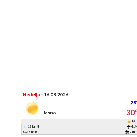
Nedelja
- 16.08.2026
28
30
Jasno
14 
13 km/h
41 
(13 km/h)
0 m