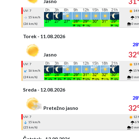
31
Jasno
UV: 7
14 
15 km/h
3 
(26 km/h)
0 m
Torek - 11.08.2026
28
32
Jasno
UV: 7
13 
16 km/h
15 
(24 km/h)
0 m
Sreda - 12.08.2026
28
32
Pretežno jasno
UV: 7
12 
15 km/h
6 
(25 km/h)
0 m
Četrtek - 13.08.2026