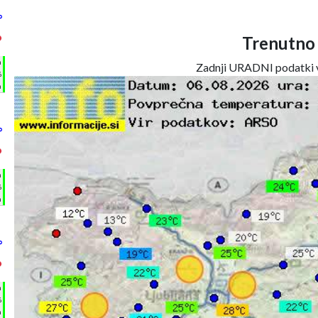
°
°
Trenutno
h
Zadnji URADNI podatki v
%
m
°
°
h
%
m
°
°
h
%
m