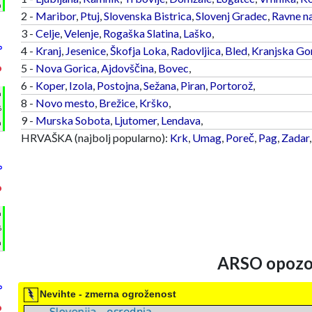
m
2 -
Maribor
,
Ptuj
,
Slovenska Bistrica
,
Slovenj Gradec
,
Ravne n
3 -
Celje
,
Velenje
,
Rogaška Slatina
,
Laško
,
°
4 -
Kranj
,
Jesenice
,
Škofja Loka
,
Radovljica
,
Bled
,
Kranjska Go
5 -
Nova Gorica
,
Ajdovščina
,
Bovec
,
°
6 -
Koper
,
Izola
,
Postojna
,
Sežana
,
Piran
,
Portorož
,
h
8 -
Novo mesto
,
Brežice
,
Krško
,
%
9 -
Murska Sobota
,
Ljutomer
,
Lendava
,
m
HRVAŠKA (najbolj popularno):
Krk
,
Umag
,
Poreč
,
Pag
,
Zadar
°
°
h
%
m
ARSO opozor
°
Nevihte - zmerna ogroženost
°