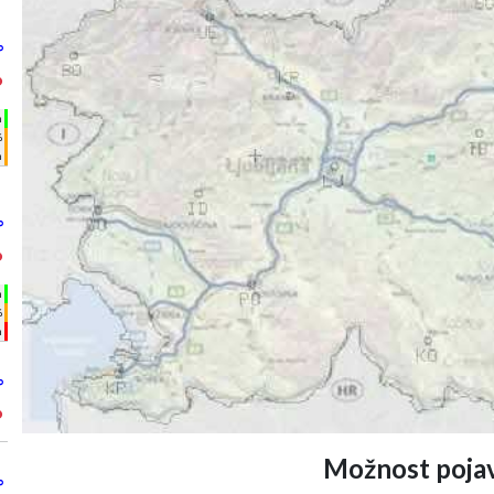
°
°
h
%
m
°
°
h
%
m
°
°
Možnost pojav
°