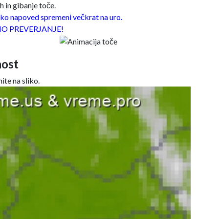
 in gibanje toče.
o napoved spremeni večkrat na uro.
O PREVERJANJE!
ost
ite na sliko.