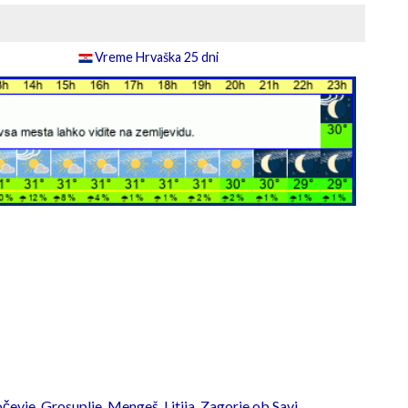
Vreme Hrvaška 25 dni
čevje
,
Grosuplje
,
Mengeš
,
Litija
,
Zagorje ob Savi
,