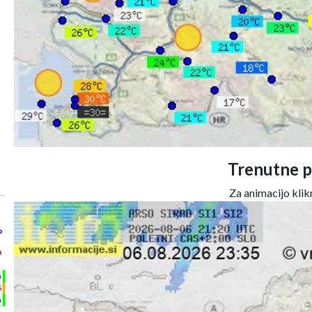
Trenutne p
Za animacijo klikn
°
°
h
%
m