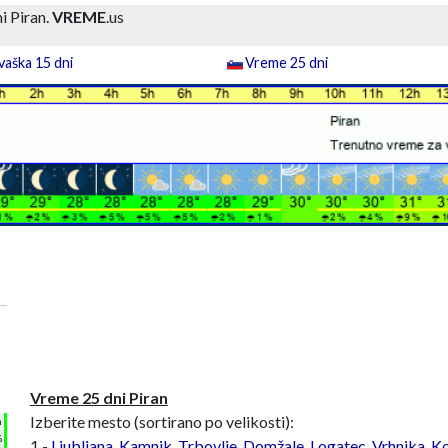
i Piran.
VREME
.us
aška 15 dni
Vreme 25 dni
Vreme 25 dni Piran
Izberite mesto (sortirano po velikosti):
h
%
1 -
Ljubljana
,
Kamnik
,
Trbovlje
,
Domžale
,
Logatec
,
Vrhnika
,
Ko