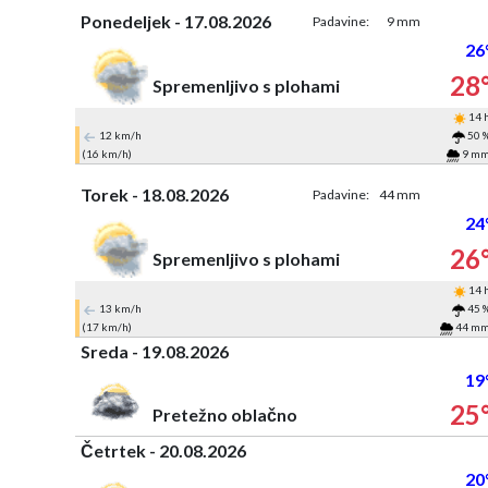
Ponedeljek - 17.08.2026
Padavine:
9 mm
26
28
Spremenljivo s plohami
14 
12 km/h
50 
(16 km/h)
9 m
Torek - 18.08.2026
Padavine:
44 mm
24
26
Spremenljivo s plohami
14 
13 km/h
45 
(17 km/h)
44 m
Sreda - 19.08.2026
19
25
Pretežno oblačno
Četrtek - 20.08.2026
20