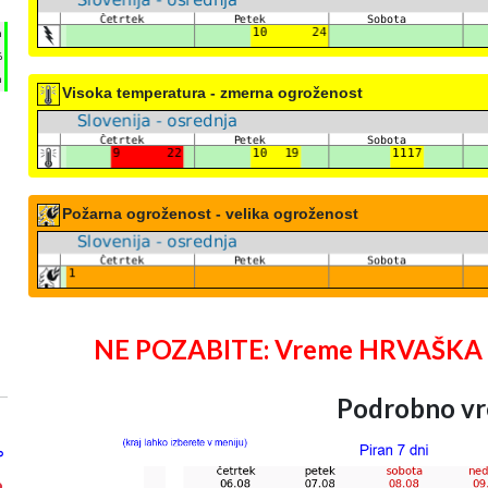
h
%
m
Visoka temperatura - zmerna ogroženost
Požarna ogroženost - velika ogroženost
NE POZABITE: Vreme HRVAŠKA 25 
Podrobno vr
°