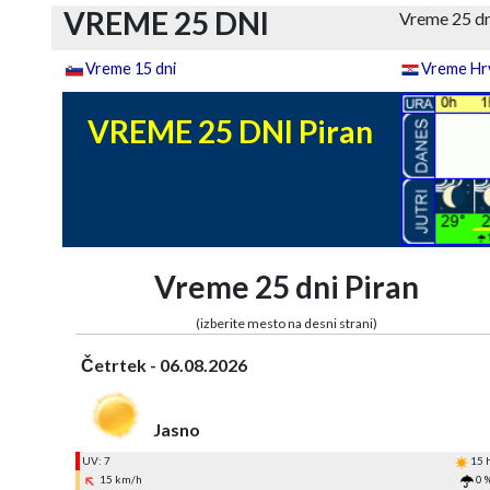
VREME 25 DNI
Vreme 25 dn
Vreme 15 dni
Vreme Hrv
VREME 25 DNI Piran
Vreme 25 dni Piran
(izberite mesto na desni strani)
Četrtek - 06.08.2026
Jasno
UV: 7
15 
15 km/h
0 