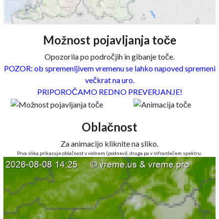
Možnost pojavljanja toče
Opozorila po področjih in gibanje toče.
POZOR: ob spremenljivem vremenu se lahko napoved spremeni
večkrat na uro.
PRIPOROČAMO REDNO PREVERJANJE!
Oblačnost
Za animacijo kliknite na sliko.
Prva slika prikazuje oblačnost v vidnem (podnevi), druga pa v infrardečem spektru.