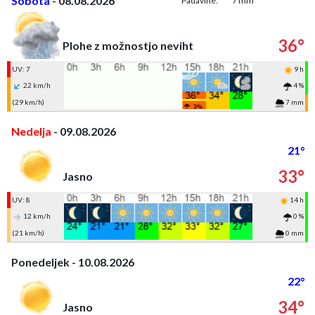
Sobota
- 08.08.2026
Padavine:
7 mm
36°
Plohe z možnostjo neviht
UV: 7
9 h
22 km/h
4 %
(29 km/h)
7 mm
Nedelja
- 09.08.2026
21°
33°
Jasno
UV: 8
14 h
12 km/h
0 %
(21 km/h)
0 mm
Ponedeljek - 10.08.2026
22°
34°
Jasno