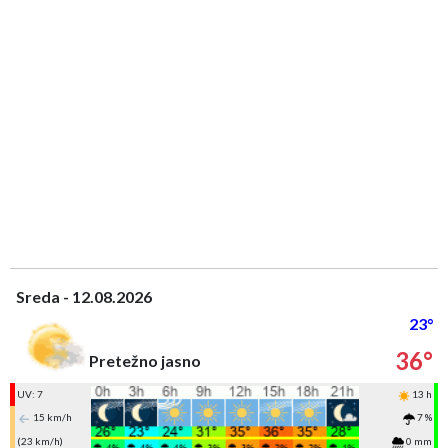
Sreda - 12.08.2026
23°
36°
Pretežno jasno
UV: 7
13 h
15 km/h
7 %
(23 km/h)
0 mm