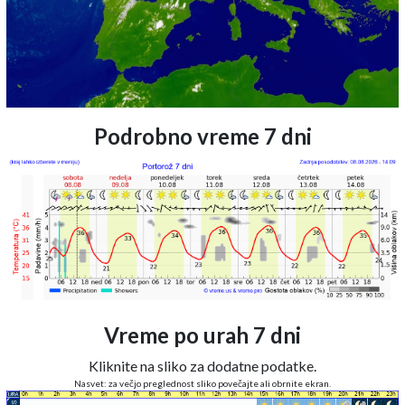
Podrobno vreme 7 dni
Vreme po urah 7 dni
Kliknite na sliko za dodatne podatke.
Nasvet: za večjo preglednost sliko povečajte ali obrnite ekran.