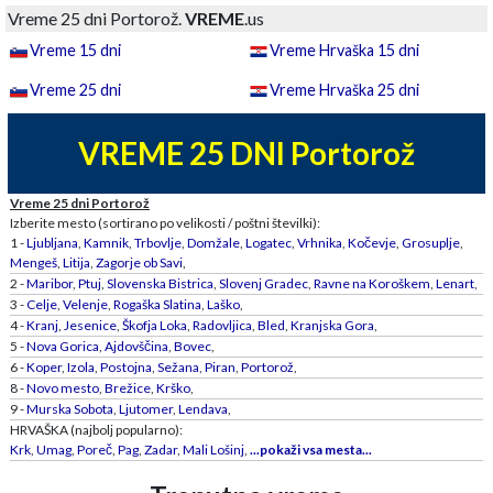
Vreme 25 dni Portorož.
VREME
.us
Vreme 15 dni
Vreme Hrvaška 15 dni
Vreme 25 dni
Vreme Hrvaška 25 dni
VREME 25 DNI Portorož
Vreme 25 dni Portorož
Izberite mesto (sortirano po velikosti / poštni številki):
1 -
Ljubljana
,
Kamnik
,
Trbovlje
,
Domžale
,
Logatec
,
Vrhnika
,
Kočevje
,
Grosuplje
,
Mengeš
,
Litija
,
Zagorje ob Savi
,
2 -
Maribor
,
Ptuj
,
Slovenska Bistrica
,
Slovenj Gradec
,
Ravne na Koroškem
,
Lenart
,
3 -
Celje
,
Velenje
,
Rogaška Slatina
,
Laško
,
4 -
Kranj
,
Jesenice
,
Škofja Loka
,
Radovljica
,
Bled
,
Kranjska Gora
,
5 -
Nova Gorica
,
Ajdovščina
,
Bovec
,
6 -
Koper
,
Izola
,
Postojna
,
Sežana
,
Piran
,
Portorož
,
8 -
Novo mesto
,
Brežice
,
Krško
,
9 -
Murska Sobota
,
Ljutomer
,
Lendava
,
HRVAŠKA (najbolj popularno):
Krk
,
Umag
,
Poreč
,
Pag
,
Zadar
,
Mali Lošinj
,
...pokaži vsa mesta...