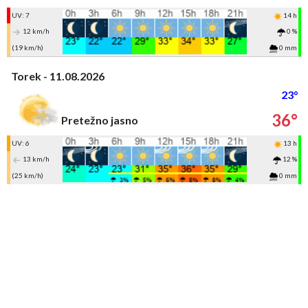
UV: 7
14 h
12 km/h
0 %
(19 km/h)
0 mm
Torek - 11.08.2026
23°
36°
Pretežno jasno
UV: 6
13 h
13 km/h
12 %
(25 km/h)
0 mm