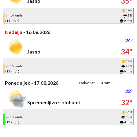
35°
Jasno
14 h
14 km/h
2 %
(14 km/h)
0 mm
Nedelja
- 16.08.2026
24°
34°
Jasno
14 h
13 km/h
29 %
(13 km/h)
0 mm
Ponedeljek - 17.08.2026
Padavine:
4 mm
23°
32°
Spremenljivo s plohami
14 h
10 km/h
52 %
(12 km/h)
4 mm