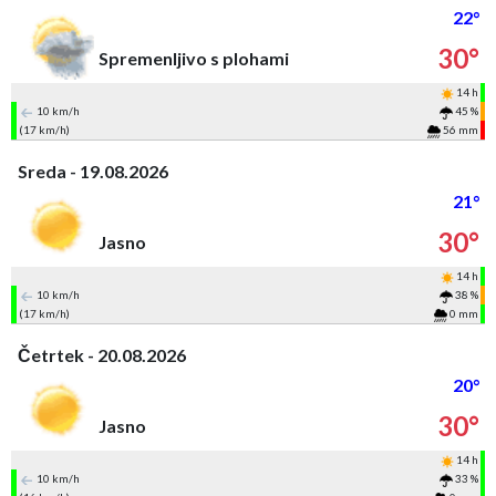
22°
30°
Spremenljivo s plohami
14 h
10 km/h
45 %
(17 km/h)
56 mm
Sreda - 19.08.2026
21°
30°
Jasno
14 h
10 km/h
38 %
(17 km/h)
0 mm
Četrtek - 20.08.2026
20°
30°
Jasno
14 h
10 km/h
33 %