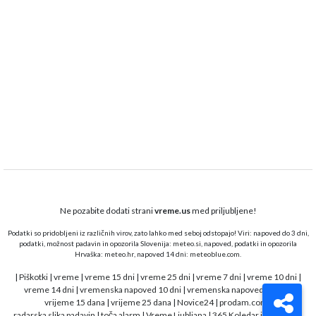
Ne pozabite dodati strani
vreme.us
med priljubljene!
Podatki so pridobljeni iz različnih virov, zato lahko med seboj odstopajo! Viri: napoved do 3 dni,
podatki, možnost padavin in opozorila Slovenija:
meteo.si,
napoved, podatki in opozorila
Hrvaška:
meteo.hr
, napoved 14 dni:
meteoblue.com
.
|
Piškotki
|
vreme
|
vreme 15 dni
|
vreme 25 dni
|
vreme 7 dni
|
vreme 10 dni
|
vreme 14 dni
|
vremenska napoved 10 dni
|
vremenska napoved 15 dni
|
vrijeme 15 dana
|
vrijeme 25 dana
|
Novice24
|
prodam.com
|
radarska slika padavin
|
toča alarm
|
Vreme Ljubljana
|
365 Koledar in opravila
|