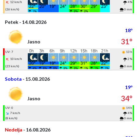
12 km/h
4 %
(26 km/h)
0 mm
Petek - 14.08.2026
18°
31°
Jasno
UV: 7
13 h
10 km/h
2 %
(23 km/h)
0 mm
Sobota
- 15.08.2026
19°
34°
Jasno
UV: 0
14 h
7 km/h
4 %
(8 km/h)
0 mm
Nedelja
- 16.08.2026