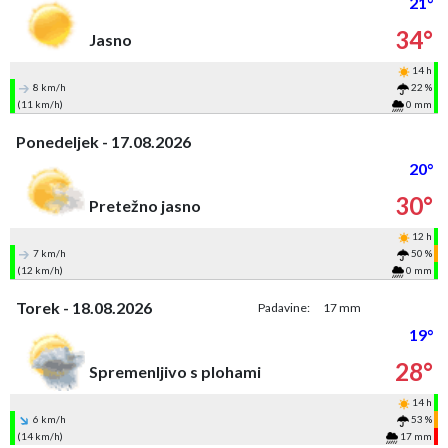
21°
34°
Jasno
14 h
8 km/h
22 %
(11 km/h)
0 mm
Ponedeljek - 17.08.2026
20°
30°
Pretežno jasno
12 h
7 km/h
50 %
(12 km/h)
0 mm
Torek - 18.08.2026
Padavine:
17 mm
19°
28°
Spremenljivo s plohami
14 h
6 km/h
53 %
(14 km/h)
17 mm