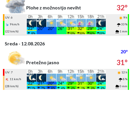
32°
Plohe z možnostjo neviht
UV: 6
9 h
9 km/h
33 %
(22 km/h)
1 mm
Sreda - 12.08.2026
20°
31°
Pretežno jasno
UV: 7
12 h
11 km/h
8 %
(28 km/h)
0 mm