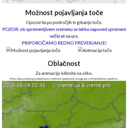
Možnost pojavljanja toče
Opozorila po področjih in gibanje toče.
POZOR: ob spremenljivem vremenu se lahko napoved spremeni
večkrat na uro.
PRIPOROČAMO REDNO PREVERJANJE!
Oblačnost
Za animacijo kliknite na sliko.
Prva slika prikazuje oblačnost v vidnem (podnevi), druga pa v infrardečem spektru.