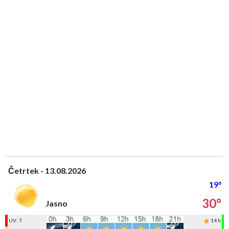
Četrtek - 13.08.2026
19°
30°
Jasno
UV: 7
14 h