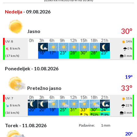
Nedelja
- 09.08.2026
30°
Jasno
UV: 8
14 h
8 km/h
0 %
(17 km/h)
0 mm
Ponedeljek - 10.08.2026
19°
33°
Pretežno jasno
UV: 7
11 h
8 km/h
22 %
(16 km/h)
0 mm
Torek - 11.08.2026
Padavine:
1 mm
20°