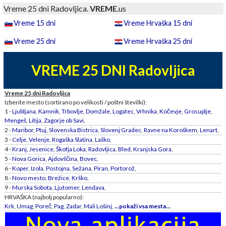
Vreme 25 dni Radovljica.
VREME
.us
Vreme 15 dni
Vreme Hrvaška 15 dni
Vreme 25 dni
Vreme Hrvaška 25 dni
VREME 25 DNI Radovljica
Vreme 25 dni Radovljica
Izberite mesto (sortirano po velikosti / poštni številki):
1 -
Ljubljana
,
Kamnik
,
Trbovlje
,
Domžale
,
Logatec
,
Vrhnika
,
Kočevje
,
Grosuplje
,
Mengeš
,
Litija
,
Zagorje ob Savi
,
2 -
Maribor
,
Ptuj
,
Slovenska Bistrica
,
Slovenj Gradec
,
Ravne na Koroškem
,
Lenart
,
3 -
Celje
,
Velenje
,
Rogaška Slatina
,
Laško
,
4 -
Kranj
,
Jesenice
,
Škofja Loka
,
Radovljica
,
Bled
,
Kranjska Gora
,
5 -
Nova Gorica
,
Ajdovščina
,
Bovec
,
6 -
Koper
,
Izola
,
Postojna
,
Sežana
,
Piran
,
Portorož
,
8 -
Novo mesto
,
Brežice
,
Krško
,
9 -
Murska Sobota
,
Ljutomer
,
Lendava
,
HRVAŠKA (najbolj popularno):
Krk
,
Umag
,
Poreč
,
Pag
,
Zadar
,
Mali Lošinj
,
...pokaži vsa mesta...