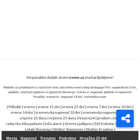
Ne pozabite dodati strani
vreme.us
med priljubljene!
Podatki so pridobljeni iz različnih virov, zato lahko med seboj odstopajo! Viri: napoved do 3 dni,
podatki, možnost padavin in opozorila Slovenija:
meteo.si,
napoved, podatki in opozorila
Hrvaška:
meteo.hr
, napoved 14 dni:
meteoblue.com
.
|
Piškotki
|
vreme
|
vreme 15 dni
|
vreme 25 dni
|
vreme 7 dni
|
vreme 10 dni
|
vreme 14 dni
|
vremenska napoved 10 dni
|
vremenska napoved 15 dni
|
vrijeme 15 dana
|
vrijeme 25 dana
|
Novice24
|
prodam.com
|
radarska slika padavin
|
toča alarm
|
Vreme Ljubljana
|
365 Koledar in opravila
|
Letaki Slovenija
|
Wetter Slowenien
|
Wetter Kroatien
|
Mesta
Napoved
Trenutno
Podrobno
Hrvaška 25 dni