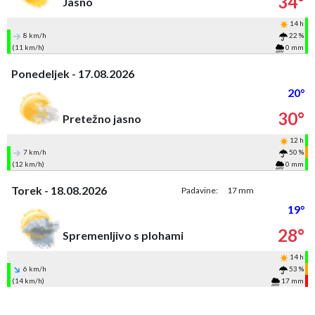
34°
Jasno
14 h
8 km/h
22 %
(11 km/h)
0 mm
Ponedeljek - 17.08.2026
20°
30°
Pretežno jasno
12 h
7 km/h
50 %
(12 km/h)
0 mm
Torek - 18.08.2026
Padavine:
17 mm
19°
28°
Spremenljivo s plohami
14 h
6 km/h
53 %
(14 km/h)
17 mm