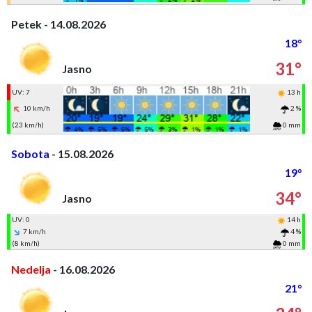
Petek - 14.08.2026
18°
31°
Jasno
UV: 7
13 h
10 km/h
2 %
(23 km/h)
0 mm
Sobota
- 15.08.2026
19°
34°
Jasno
UV: 0
14 h
7 km/h
4 %
(8 km/h)
0 mm
Nedelja
- 16.08.2026
21°