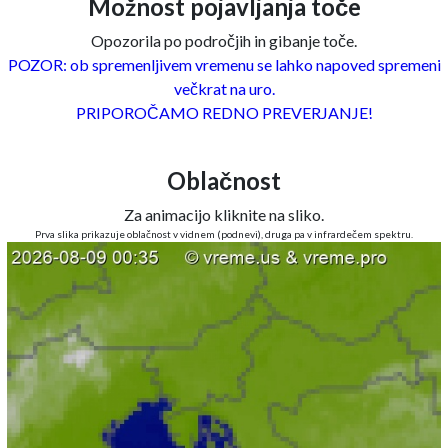
Možnost pojavljanja toče
Opozorila po področjih in gibanje toče.
POZOR: ob spremenljivem vremenu se lahko napoved spremeni
večkrat na uro.
PRIPOROČAMO REDNO PREVERJANJE!
Oblačnost
Za animacijo kliknite na sliko.
Prva slika prikazuje oblačnost v vidnem (podnevi), druga pa v infrardečem spektru.