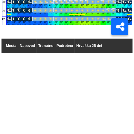
Mesta
Napoved
Trenutno
Podrobno
Hrvaška 25 dni
Vreme 14 dni po dnevih