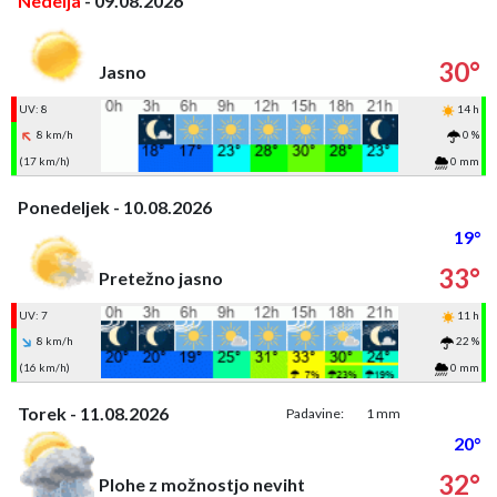
Nedelja
- 09.08.2026
30°
Jasno
UV: 8
14 h
8 km/h
0 %
(17 km/h)
0 mm
Ponedeljek - 10.08.2026
19°
33°
Pretežno jasno
UV: 7
11 h
8 km/h
22 %
(16 km/h)
0 mm
Torek - 11.08.2026
Padavine:
1 mm
20°
32°
Plohe z možnostjo neviht