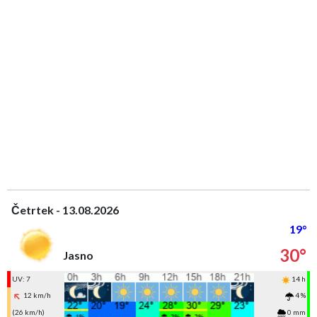
Četrtek - 13.08.2026
19°
30°
Jasno
UV: 7
14 h
12 km/h
4 %
(26 km/h)
0 mm