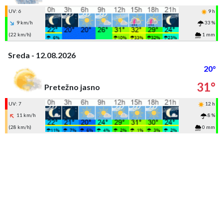
UV: 6
9 h
9 km/h
33 %
(22 km/h)
1 mm
Sreda - 12.08.2026
20°
31°
Pretežno jasno
UV: 7
12 h
11 km/h
8 %
(28 km/h)
0 mm