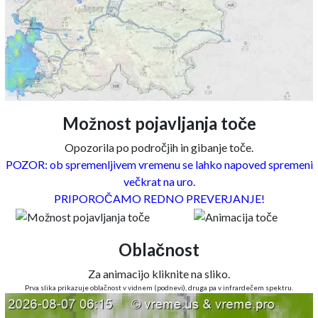
Možnost pojavljanja toče
Opozorila po področjih in gibanje toče.
POZOR: ob spremenljivem vremenu se lahko napoved spremeni
večkrat na uro.
PRIPOROČAMO REDNO PREVERJANJE!
Oblačnost
Za animacijo kliknite na sliko.
Prva slika prikazuje oblačnost v vidnem (podnevi), druga pa v infrardečem spektru.