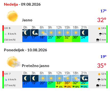
Nedelja
- 09.08.2026
17°
32°
Jasno
UV: 8
14 h
8 km/h
0 %
(16 km/h)
0 mm
Ponedeljek - 10.08.2026
19°
35°
Pretežno jasno
UV: 7
12 h
6 km/h
16 %
(17 km/h)
0 mm