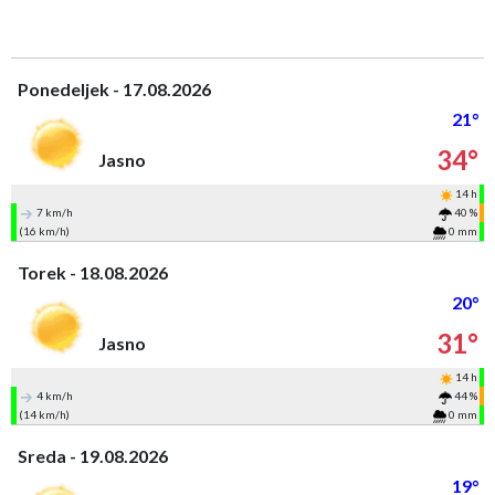
Ponedeljek - 17.08.2026
21°
34°
Jasno
14 h
7 km/h
40 %
(16 km/h)
0 mm
Torek - 18.08.2026
20°
31°
Jasno
14 h
4 km/h
44 %
(14 km/h)
0 mm
Sreda - 19.08.2026
19°