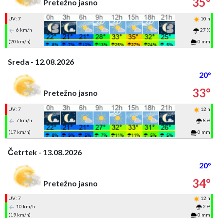
35°
Pretežno jasno
UV: 7
10 h
6 km/h
27 %
(20 km/h)
0 mm
Sreda - 12.08.2026
20°
33°
Pretežno jasno
UV: 7
12 h
7 km/h
8 %
(17 km/h)
0 mm
Četrtek - 13.08.2026
20°
34°
Pretežno jasno
UV: 7
12 h
10 km/h
2 %
(19 km/h)
0 mm