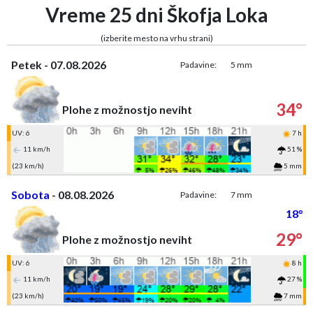
Vreme 25 dni Škofja Loka
(izberite mesto na vrhu strani)
Petek - 07.08.2026
Padavine:
5 mm
34°
Plohe z možnostjo neviht
UV: 6
7 h
11 km/h
51 %
(23 km/h)
5 mm
Sobota
- 08.08.2026
Padavine:
7 mm
18°
29°
Plohe z možnostjo neviht
UV: 6
8 h
11 km/h
27 %
(23 km/h)
7 mm