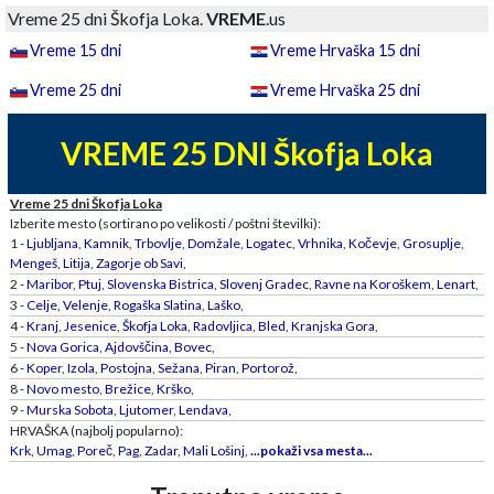
Vreme 25 dni Škofja Loka.
VREME
.us
Vreme 15 dni
Vreme Hrvaška 15 dni
Vreme 25 dni
Vreme Hrvaška 25 dni
VREME 25 DNI Škofja Loka
Vreme 25 dni Škofja Loka
Izberite mesto (sortirano po velikosti / poštni številki):
1 -
Ljubljana
,
Kamnik
,
Trbovlje
,
Domžale
,
Logatec
,
Vrhnika
,
Kočevje
,
Grosuplje
,
Mengeš
,
Litija
,
Zagorje ob Savi
,
2 -
Maribor
,
Ptuj
,
Slovenska Bistrica
,
Slovenj Gradec
,
Ravne na Koroškem
,
Lenart
,
3 -
Celje
,
Velenje
,
Rogaška Slatina
,
Laško
,
4 -
Kranj
,
Jesenice
,
Škofja Loka
,
Radovljica
,
Bled
,
Kranjska Gora
,
5 -
Nova Gorica
,
Ajdovščina
,
Bovec
,
6 -
Koper
,
Izola
,
Postojna
,
Sežana
,
Piran
,
Portorož
,
8 -
Novo mesto
,
Brežice
,
Krško
,
9 -
Murska Sobota
,
Ljutomer
,
Lendava
,
HRVAŠKA (najbolj popularno):
Krk
,
Umag
,
Poreč
,
Pag
,
Zadar
,
Mali Lošinj
,
...pokaži vsa mesta...