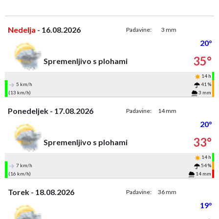
Nedelja
- 16.08.2026
Padavine:
3 mm
20°
35°
Spremenljivo s plohami
14 h
5 km/h
41 %
(13 km/h)
3 mm
Ponedeljek - 17.08.2026
Padavine:
14 mm
20°
33°
Spremenljivo s plohami
14 h
7 km/h
54 %
(16 km/h)
14 mm
Torek - 18.08.2026
Padavine:
36 mm
19°