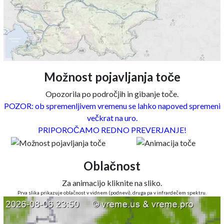
Možnost pojavljanja toče
Opozorila po področjih in gibanje toče.
POZOR: ob spremenljivem vremenu se lahko napoved spremeni
večkrat na uro.
PRIPOROČAMO REDNO PREVERJANJE!
Oblačnost
Za animacijo kliknite na sliko.
Prva slika prikazuje oblačnost v vidnem (podnevi), druga pa v infrardečem spektru.