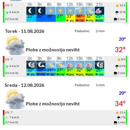
UV: 7
12 h
6 km/h
15 %
(17 km/h)
0 mm
Torek - 11.08.2026
Padavine:
2 mm
20°
32°
Plohe z možnostjo neviht
UV: 7
8 h
6 km/h
24 %
(21 km/h)
2 mm
Sreda - 12.08.2026
Padavine:
1 mm
20°
34°
Plohe z možnostjo neviht
UV: 7
11 h
7 km/h
7 %
(17 km/h)
1 mm