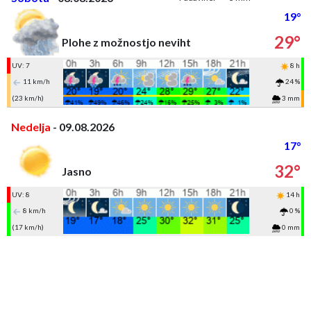
19°
29°
Plohe z možnostjo neviht
UV: 7
8 h
11 km/h
24 %
(23 km/h)
3 mm
Nedelja
- 09.08.2026
17°
32°
Jasno
UV: 8
14 h
8 km/h
0 %
(17 km/h)
0 mm