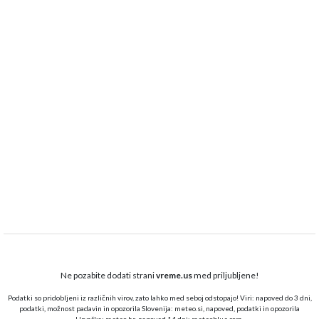
Ne pozabite dodati strani
vreme.us
med priljubljene!
Podatki so pridobljeni iz različnih virov, zato lahko med seboj odstopajo! Viri: napoved do 3 dni,
podatki, možnost padavin in opozorila Slovenija:
meteo.si,
napoved, podatki in opozorila
Hrvaška:
meteo.hr
, napoved 14 dni:
meteoblue.com
.