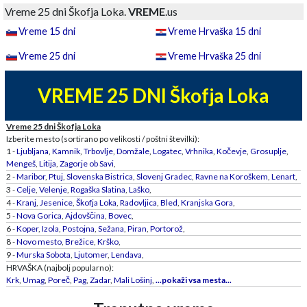
Vreme 25 dni Škofja Loka.
VREME
.us
Vreme 15 dni
Vreme Hrvaška 15 dni
Vreme 25 dni
Vreme Hrvaška 25 dni
VREME 25 DNI Škofja Loka
Vreme 25 dni Škofja Loka
Izberite mesto (sortirano po velikosti / poštni številki):
1 -
Ljubljana
,
Kamnik
,
Trbovlje
,
Domžale
,
Logatec
,
Vrhnika
,
Kočevje
,
Grosuplje
,
Mengeš
,
Litija
,
Zagorje ob Savi
,
2 -
Maribor
,
Ptuj
,
Slovenska Bistrica
,
Slovenj Gradec
,
Ravne na Koroškem
,
Lenart
,
3 -
Celje
,
Velenje
,
Rogaška Slatina
,
Laško
,
4 -
Kranj
,
Jesenice
,
Škofja Loka
,
Radovljica
,
Bled
,
Kranjska Gora
,
5 -
Nova Gorica
,
Ajdovščina
,
Bovec
,
6 -
Koper
,
Izola
,
Postojna
,
Sežana
,
Piran
,
Portorož
,
8 -
Novo mesto
,
Brežice
,
Krško
,
9 -
Murska Sobota
,
Ljutomer
,
Lendava
,
HRVAŠKA (najbolj popularno):
Krk
,
Umag
,
Poreč
,
Pag
,
Zadar
,
Mali Lošinj
,
...pokaži vsa mesta...