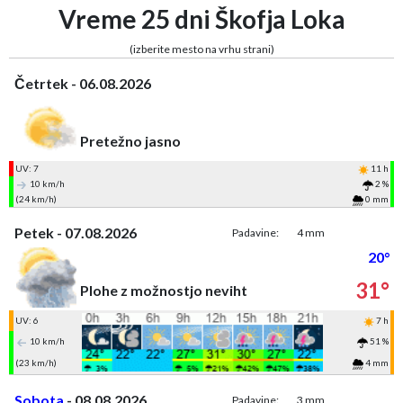
Vreme 25 dni Škofja Loka
(izberite mesto na vrhu strani)
Četrtek - 06.08.2026
Pretežno jasno
UV: 7
11 h
10 km/h
2 %
(24 km/h)
0 mm
Petek - 07.08.2026
Padavine:
4 mm
20°
31°
Plohe z možnostjo neviht
UV: 6
7 h
10 km/h
51 %
(23 km/h)
4 mm
Sobota
- 08.08.2026
Padavine:
3 mm