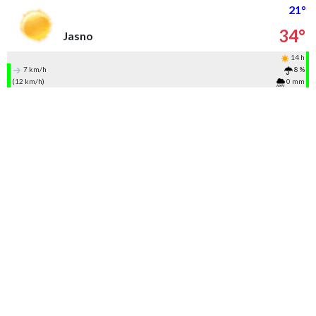
21°
34°
Jasno
14 h
7 km/h
8 %
(12 km/h)
0 mm