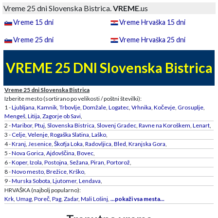
Vreme 25 dni Slovenska Bistrica.
VREME
.us
Vreme 15 dni
Vreme Hrvaška 15 dni
Vreme 25 dni
Vreme Hrvaška 25 dni
VREME 25 DNI Slovenska Bistrica
Vreme 25 dni Slovenska Bistrica
Izberite mesto (sortirano po velikosti / poštni številki):
1 -
Ljubljana
,
Kamnik
,
Trbovlje
,
Domžale
,
Logatec
,
Vrhnika
,
Kočevje
,
Grosuplje
,
Mengeš
,
Litija
,
Zagorje ob Savi
,
2 -
Maribor
,
Ptuj
,
Slovenska Bistrica
,
Slovenj Gradec
,
Ravne na Koroškem
,
Lenart
,
3 -
Celje
,
Velenje
,
Rogaška Slatina
,
Laško
,
4 -
Kranj
,
Jesenice
,
Škofja Loka
,
Radovljica
,
Bled
,
Kranjska Gora
,
5 -
Nova Gorica
,
Ajdovščina
,
Bovec
,
6 -
Koper
,
Izola
,
Postojna
,
Sežana
,
Piran
,
Portorož
,
8 -
Novo mesto
,
Brežice
,
Krško
,
9 -
Murska Sobota
,
Ljutomer
,
Lendava
,
HRVAŠKA (najbolj popularno):
Krk
,
Umag
,
Poreč
,
Pag
,
Zadar
,
Mali Lošinj
,
...pokaži vsa mesta...