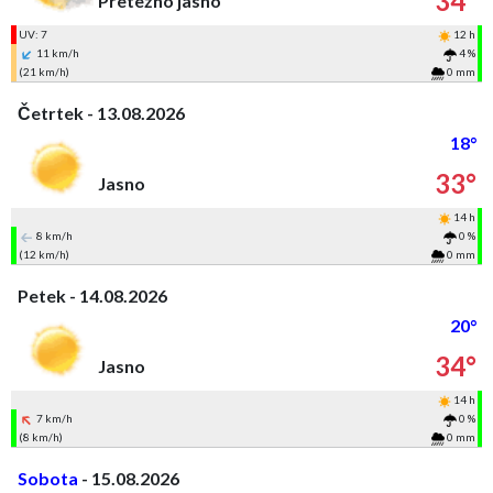
34°
Pretežno jasno
UV: 7
12 h
11 km/h
4 %
(21 km/h)
0 mm
Četrtek - 13.08.2026
18°
33°
Jasno
14 h
8 km/h
0 %
(12 km/h)
0 mm
Petek - 14.08.2026
20°
34°
Jasno
14 h
7 km/h
0 %
(8 km/h)
0 mm
Sobota
- 15.08.2026