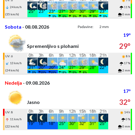
UV: 6
7 h
24 km/h
11 %
(35 km/h)
0 mm
Sobota
- 08.08.2026
Padavine:
2 mm
19°
29°
Spremenljivo s plohami
UV: 6
8 h
13 km/h
17 %
(24 km/h)
2 mm
Nedelja
- 09.08.2026
17°
32°
Jasno
UV: 8
14 h
11 km/h
0 %
(22 km/h)
0 mm