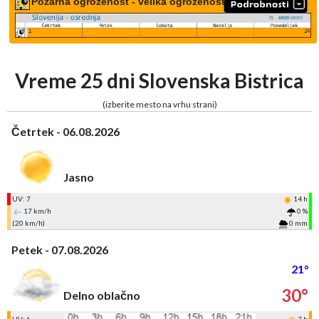
Požarna ogroženost - velika ogroženost
Vreme 25 dni Slovenska Bistrica
(izberite mesto na vrhu strani)
Četrtek - 06.08.2026
Jasno
UV: 7
14 h
17 km/h
0 %
(20 km/h)
0 mm
Petek - 07.08.2026
21°
30°
Delno oblačno