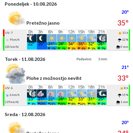
Ponedeljek - 10.08.2026
20°
35°
Pretežno jasno
UV: 7
11 h
9 km/h
12 %
(20 km/h)
0 mm
Torek - 11.08.2026
Padavine:
1 mm
21°
33°
Plohe z možnostjo neviht
UV: 6
8 h
6 km/h
15 %
(19 km/h)
1 mm
Sreda - 12.08.2026
20°