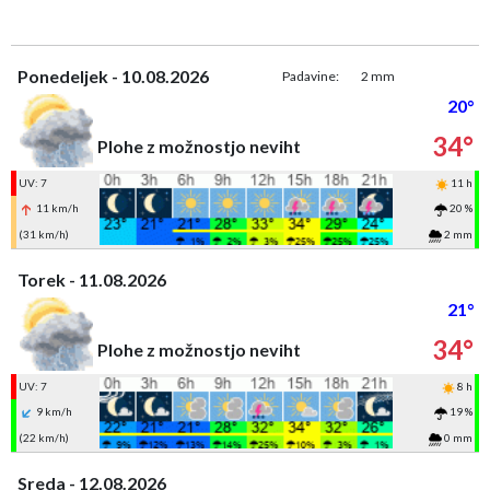
Ponedeljek - 10.08.2026
Padavine:
2 mm
20°
34°
Plohe z možnostjo neviht
UV: 7
11 h
11 km/h
20 %
(31 km/h)
2 mm
Torek - 11.08.2026
21°
34°
Plohe z možnostjo neviht
UV: 7
8 h
9 km/h
19 %
(22 km/h)
0 mm
Sreda - 12.08.2026