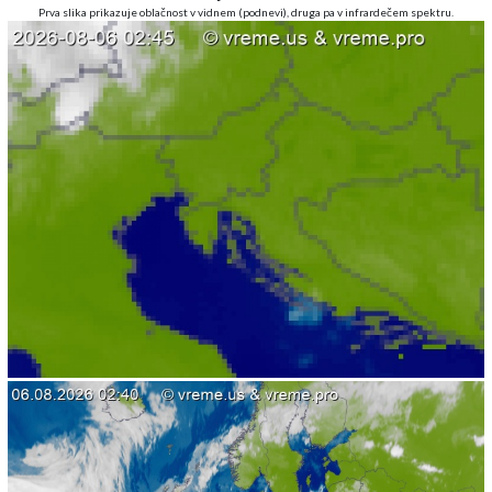
Prva slika prikazuje oblačnost v vidnem (podnevi), druga pa v infrardečem spektru.