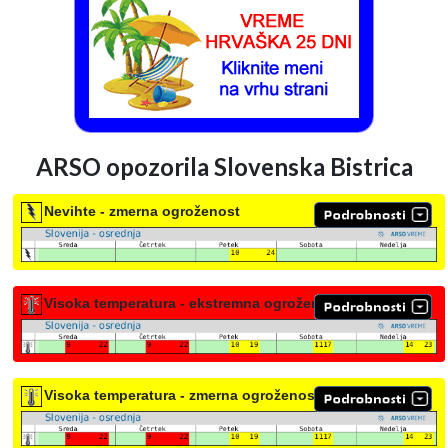
ARSO opozorila Slovenska Bistrica
Nevihte - zmerna ogroženost
Visoka temperatura - ekstremna ogroženost
Visoka temperatura - zmerna ogroženost