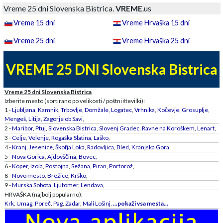
Vreme 25 dni Slovenska Bistrica.
VREME
.us
Vreme 15 dni
Vreme Hrvaška 15 dni
Vreme 25 dni
Vreme Hrvaška 25 dni
VREME 25 DNI Slovenska Bistrica
Vreme 25 dni Slovenska Bistrica
Izberite mesto (sortirano po velikosti / poštni številki):
1 -
Ljubljana
,
Kamnik
,
Trbovlje
,
Domžale
,
Logatec
,
Vrhnika
,
Kočevje
,
Grosuplje
,
Mengeš
,
Litija
,
Zagorje ob Savi
,
2 -
Maribor
,
Ptuj
,
Slovenska Bistrica
,
Slovenj Gradec
,
Ravne na Koroškem
,
Lenart
,
3 -
Celje
,
Velenje
,
Rogaška Slatina
,
Laško
,
4 -
Kranj
,
Jesenice
,
Škofja Loka
,
Radovljica
,
Bled
,
Kranjska Gora
,
5 -
Nova Gorica
,
Ajdovščina
,
Bovec
,
6 -
Koper
,
Izola
,
Postojna
,
Sežana
,
Piran
,
Portorož
,
8 -
Novo mesto
,
Brežice
,
Krško
,
9 -
Murska Sobota
,
Ljutomer
,
Lendava
,
HRVAŠKA (najbolj popularno):
Krk
,
Umag
,
Poreč
,
Pag
,
Zadar
,
Mali Lošinj
,
...pokaži vsa mesta...