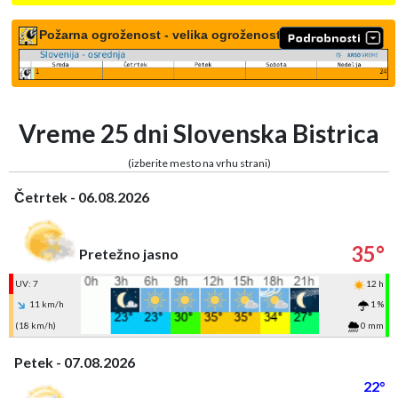
Požarna ogroženost - velika ogroženost
Vreme 25 dni Slovenska Bistrica
(izberite mesto na vrhu strani)
Četrtek - 06.08.2026
35°
Pretežno jasno
UV: 7
12 h
11 km/h
1 %
(18 km/h)
0 mm
Petek - 07.08.2026
22°