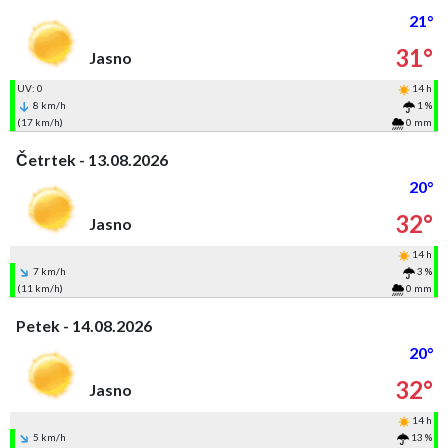
21°
31°
Jasno
UV: 0
14 h
8 km/h
1 %
(17 km/h)
0 mm
Četrtek - 13.08.2026
20°
32°
Jasno
14 h
7 km/h
3 %
(11 km/h)
0 mm
Petek - 14.08.2026
20°
32°
Jasno
14 h
5 km/h
13 %