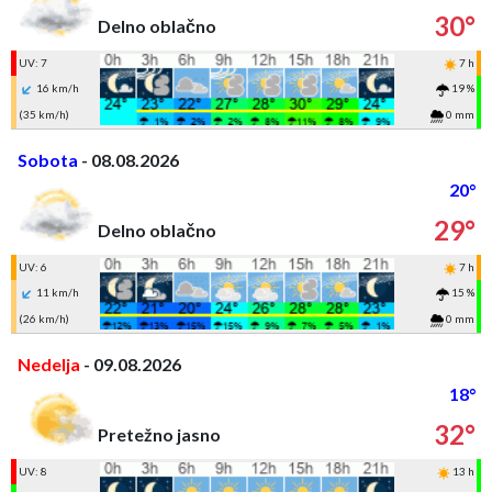
30°
Delno oblačno
UV: 7
7 h
16 km/h
19 %
(35 km/h)
0 mm
Sobota
- 08.08.2026
20°
29°
Delno oblačno
UV: 6
7 h
11 km/h
15 %
(26 km/h)
0 mm
Nedelja
- 09.08.2026
18°
32°
Pretežno jasno
UV: 8
13 h