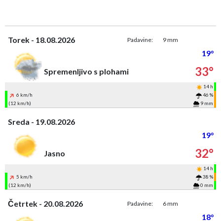
Torek - 18.08.2026
Padavine:
9 mm
19°
33°
Spremenljivo s plohami
14 h
6 km/h
46 %
(12 km/h)
9 mm
Sreda - 19.08.2026
19°
32°
Jasno
14 h
5 km/h
38 %
(12 km/h)
0 mm
Četrtek - 20.08.2026
Padavine:
6 mm
18°