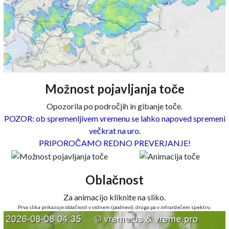
Možnost pojavljanja toče
Opozorila po področjih in gibanje toče.
POZOR: ob spremenljivem vremenu se lahko napoved spremeni
večkrat na uro.
PRIPOROČAMO REDNO PREVERJANJE!
Oblačnost
Za animacijo kliknite na sliko.
Prva slika prikazuje oblačnost v vidnem (podnevi), druga pa v infrardečem spektru.