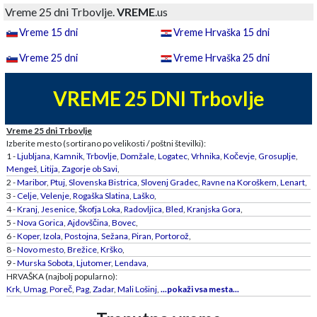
Vreme 25 dni Trbovlje.
VREME
.us
Vreme 15 dni
Vreme Hrvaška 15 dni
Vreme 25 dni
Vreme Hrvaška 25 dni
VREME 25 DNI Trbovlje
Vreme 25 dni Trbovlje
Izberite mesto (sortirano po velikosti / poštni številki):
1 -
Ljubljana
,
Kamnik
,
Trbovlje
,
Domžale
,
Logatec
,
Vrhnika
,
Kočevje
,
Grosuplje
,
Mengeš
,
Litija
,
Zagorje ob Savi
,
2 -
Maribor
,
Ptuj
,
Slovenska Bistrica
,
Slovenj Gradec
,
Ravne na Koroškem
,
Lenart
,
3 -
Celje
,
Velenje
,
Rogaška Slatina
,
Laško
,
4 -
Kranj
,
Jesenice
,
Škofja Loka
,
Radovljica
,
Bled
,
Kranjska Gora
,
5 -
Nova Gorica
,
Ajdovščina
,
Bovec
,
6 -
Koper
,
Izola
,
Postojna
,
Sežana
,
Piran
,
Portorož
,
8 -
Novo mesto
,
Brežice
,
Krško
,
9 -
Murska Sobota
,
Ljutomer
,
Lendava
,
HRVAŠKA (najbolj popularno):
Krk
,
Umag
,
Poreč
,
Pag
,
Zadar
,
Mali Lošinj
,
...pokaži vsa mesta...