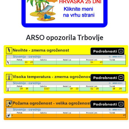
ARSO opozorila Trbovlje
Nevihte - zmerna ogroženost
Visoka temperatura - zmerna ogroženost
Požarna ogroženost - velika ogroženost