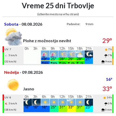
Vreme 25 dni Trbovlje
(izberite mesto na vrhu strani)
Sobota
- 08.08.2026
Padavine:
9 mm
29°
Plohe z možnostjo neviht
UV: 7
7 h
5 km/h
7 %
(32 km/h)
9 mm
Nedelja
- 09.08.2026
16°
33°
Jasno
UV: 8
14 h
3 km/h
0 %
(18 km/h)
0 mm