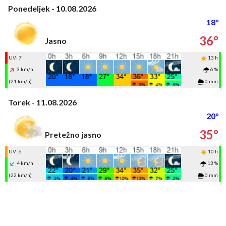
Ponedeljek - 10.08.2026
18°
36°
Jasno
UV: 7
13 h
3 km/h
6 %
(21 km/h)
0 mm
Torek - 11.08.2026
20°
35°
Pretežno jasno
UV: 6
10 h
4 km/h
13 %
(22 km/h)
0 mm