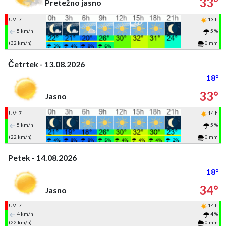
33°
Pretežno jasno
UV: 7
13 h
5 km/h
5 %
(32 km/h)
0 mm
Četrtek - 13.08.2026
18°
33°
Jasno
UV: 7
14 h
5 km/h
5 %
(22 km/h)
0 mm
Petek - 14.08.2026
18°
34°
Jasno
UV: 7
14 h
4 km/h
4 %
(22 km/h)
0 mm