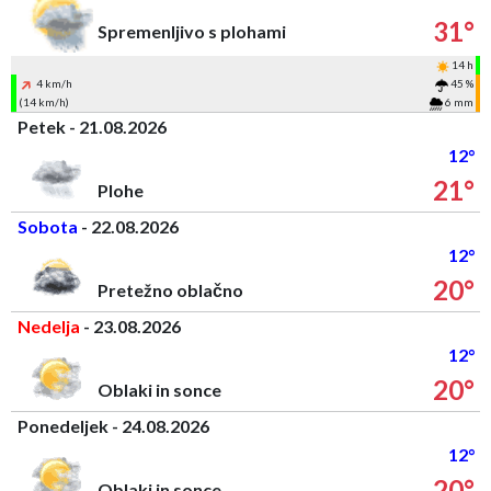
31°
Spremenljivo s plohami
14 h
4 km/h
45 %
(14 km/h)
6 mm
Petek - 21.08.2026
12°
21°
Plohe
Sobota
- 22.08.2026
12°
20°
Pretežno oblačno
Nedelja
- 23.08.2026
12°
20°
Oblaki in sonce
Ponedeljek - 24.08.2026
12°
20°
Oblaki in sonce