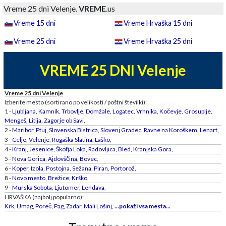
Vreme 25 dni Velenje.
VREME
.us
Vreme 15 dni
Vreme Hrvaška 15 dni
Vreme 25 dni
Vreme Hrvaška 25 dni
VREME 25 DNI Velenje
Vreme 25 dni Velenje
Izberite mesto (sortirano po velikosti / poštni številki):
1 -
Ljubljana
,
Kamnik
,
Trbovlje
,
Domžale
,
Logatec
,
Vrhnika
,
Kočevje
,
Grosuplje
,
Mengeš
,
Litija
,
Zagorje ob Savi
,
2 -
Maribor
,
Ptuj
,
Slovenska Bistrica
,
Slovenj Gradec
,
Ravne na Koroškem
,
Lenart
,
3 -
Celje
,
Velenje
,
Rogaška Slatina
,
Laško
,
4 -
Kranj
,
Jesenice
,
Škofja Loka
,
Radovljica
,
Bled
,
Kranjska Gora
,
5 -
Nova Gorica
,
Ajdovščina
,
Bovec
,
6 -
Koper
,
Izola
,
Postojna
,
Sežana
,
Piran
,
Portorož
,
8 -
Novo mesto
,
Brežice
,
Krško
,
9 -
Murska Sobota
,
Ljutomer
,
Lendava
,
HRVAŠKA (najbolj popularno):
Krk
,
Umag
,
Poreč
,
Pag
,
Zadar
,
Mali Lošinj
,
...pokaži vsa mesta...