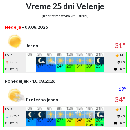
Vreme 25 dni Velenje
(izberite mesto na vrhu strani)
Nedelja
- 09.08.2026
31°
Jasno
UV: 8
14 h
8 km/h
0 %
(18 km/h)
0 mm
Ponedeljek - 10.08.2026
19°
34°
Pretežno jasno
UV: 7
11 h
8 km/h
2 %
(18 km/h)
0 mm