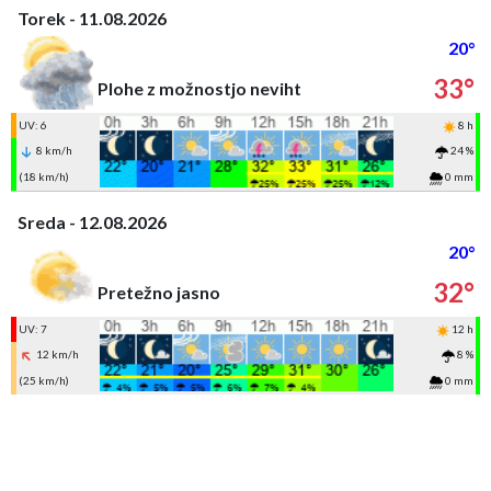
Torek - 11.08.2026
20°
33°
Plohe z možnostjo neviht
UV: 6
8 h
8 km/h
24 %
(18 km/h)
0 mm
Sreda - 12.08.2026
20°
32°
Pretežno jasno
UV: 7
12 h
12 km/h
8 %
(25 km/h)
0 mm