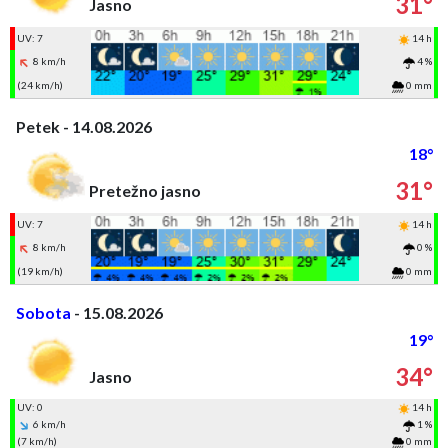
31°
Jasno
UV: 7
14 h
8 km/h
4 %
(24 km/h)
0 mm
Petek - 14.08.2026
18°
31°
Pretežno jasno
UV: 7
14 h
8 km/h
0 %
(19 km/h)
0 mm
Sobota
- 15.08.2026
19°
34°
Jasno
UV: 0
14 h
6 km/h
1 %
(7 km/h)
0 mm