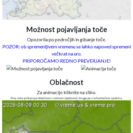
Možnost pojavljanja toče
Opozorila po področjih in gibanje toče.
POZOR: ob spremenljivem vremenu se lahko napoved spremeni
večkrat na uro.
PRIPOROČAMO REDNO PREVERJANJE!
Oblačnost
Za animacijo kliknite na sliko.
Prva slika prikazuje oblačnost v vidnem (podnevi), druga pa v infrardečem spektru.