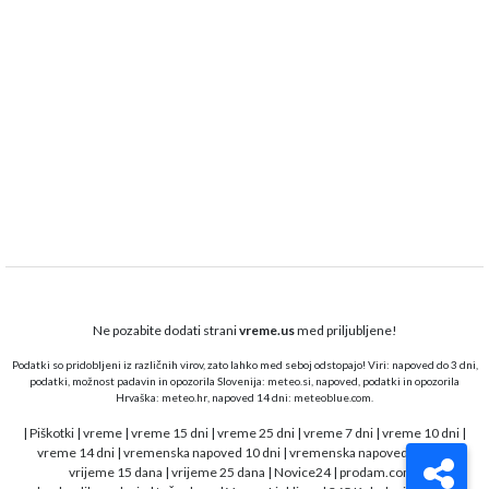
Ne pozabite dodati strani
vreme.us
med priljubljene!
Podatki so pridobljeni iz različnih virov, zato lahko med seboj odstopajo! Viri: napoved do 3 dni,
podatki, možnost padavin in opozorila Slovenija:
meteo.si,
napoved, podatki in opozorila
Hrvaška:
meteo.hr
, napoved 14 dni:
meteoblue.com
.
|
Piškotki
|
vreme
|
vreme 15 dni
|
vreme 25 dni
|
vreme 7 dni
|
vreme 10 dni
|
vreme 14 dni
|
vremenska napoved 10 dni
|
vremenska napoved 15 dni
|
vrijeme 15 dana
|
vrijeme 25 dana
|
Novice24
|
prodam.com
|