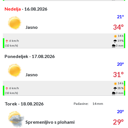
Nedelja
- 16.08.2026
21°
34°
Jasno
14 h
6 km/h
19 %
(10 km/h)
0 mm
Ponedeljek - 17.08.2026
20°
31°
Jasno
14 h
6 km/h
38 %
(10 km/h)
0 mm
Torek - 18.08.2026
Padavine:
14 mm
20°
29°
Spremenljivo s plohami