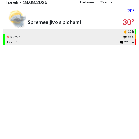
Torek - 18.08.2026
Padavine:
22 mm
20°
30°
Spremenljivo s plohami
12 h
5 km/h
55 %
(17 km/h)
22 mm