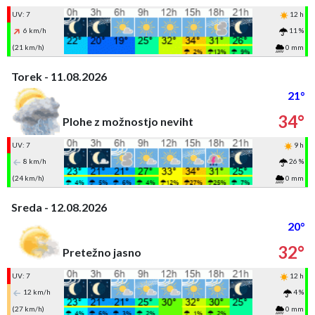
UV: 7
12 h
6 km/h
11 %
(21 km/h)
0 mm
Torek - 11.08.2026
21°
34°
Plohe z možnostjo neviht
UV: 7
9 h
8 km/h
26 %
(24 km/h)
0 mm
Sreda - 12.08.2026
20°
32°
Pretežno jasno
UV: 7
12 h
12 km/h
4 %
(27 km/h)
0 mm