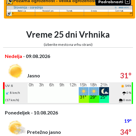
Požarna ogroženost - velika ogroženost
Vreme 25 dni Vrhnika
(izberite mesto na vrhu strani)
Nedelja
- 09.08.2026
31°
Jasno
UV: 8
14 h
8 km/h
0 %
(17 km/h)
0 mm
Ponedeljek - 10.08.2026
19°
34°
Pretežno jasno