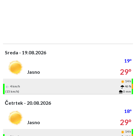
Sreda - 19.08.2026
19°
29°
Jasno
14 h
4 km/h
46 %
(15 km/h)
0 mm
Četrtek - 20.08.2026
18°
29°
Jasno
14 h