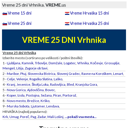
Vreme 25 dni Vrhnika.
VREME
.us
Vreme 15 dni
Vreme Hrvaška 15 dni
Vreme 25 dni
Vreme Hrvaška 25 dni
VREME 25 DNI Vrhnika
Vreme 25 dni Vrhnika
Izberite mesto (sortirano po velikosti / poštni številki):
1 -
Ljubljana
,
Kamnik
,
Trbovlje
,
Domžale
,
Logatec
,
Vrhnika
,
Kočevje
,
Grosuplje
,
Mengeš
,
Litija
,
Zagorje ob Savi
,
2 -
Maribor
,
Ptuj
,
Slovenska Bistrica
,
Slovenj Gradec
,
Ravne na Koroškem
,
Lenart
,
3 -
Celje
,
Velenje
,
Rogaška Slatina
,
Laško
,
4 -
Kranj
,
Jesenice
,
Škofja Loka
,
Radovljica
,
Bled
,
Kranjska Gora
,
5 -
Nova Gorica
,
Ajdovščina
,
Bovec
,
6 -
Koper
,
Izola
,
Postojna
,
Sežana
,
Piran
,
Portorož
,
8 -
Novo mesto
,
Brežice
,
Krško
,
9 -
Murska Sobota
,
Ljutomer
,
Lendava
,
HRVAŠKA (najbolj popularno):
Krk
,
Umag
,
Poreč
,
Pag
,
Zadar
,
Mali Lošinj
,
...pokaži vsa mesta...