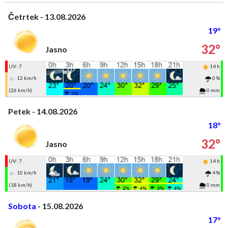
Četrtek - 13.08.2026
19°
32°
Jasno
UV: 7
14 h
12 km/h
0 %
(26 km/h)
0 mm
Petek - 14.08.2026
18°
32°
Jasno
UV: 7
14 h
10 km/h
4 %
(18 km/h)
0 mm
Sobota
- 15.08.2026
17°