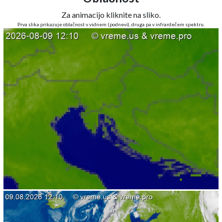
Za animacijo kliknite na sliko.
Prva slika prikazuje oblačnost v vidnem (podnevi), druga pa v infrardečem spektru.