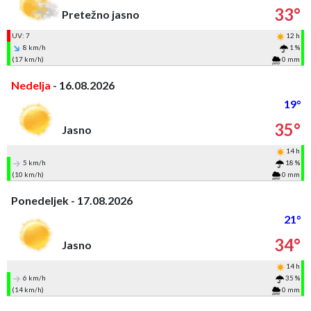
33°
Pretežno jasno
UV: 7
12 h
8 km/h
1 %
(17 km/h)
0 mm
Nedelja
- 16.08.2026
19°
35°
Jasno
14 h
5 km/h
18 %
(10 km/h)
0 mm
Ponedeljek - 17.08.2026
21°
34°
Jasno
14 h
6 km/h
35 %
(14 km/h)
0 mm