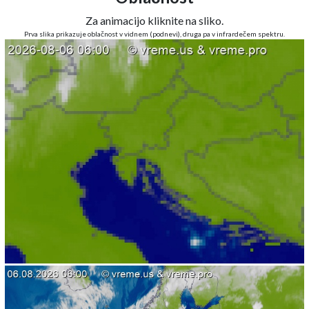
Za animacijo kliknite na sliko.
Prva slika prikazuje oblačnost v vidnem (podnevi), druga pa v infrardečem spektru.