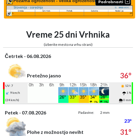
Požarna ogroženost - velika ogroženost
Vreme 25 dni Vrhnika
(izberite mesto na vrhu strani)
Četrtek - 06.08.2026
36°
Pretežno jasno
UV: 7
12 h
9 km/h
1 %
(24 km/h)
0 mm
Petek - 07.08.2026
Padavine:
2 mm
23°
31°
Plohe z možnostjo neviht