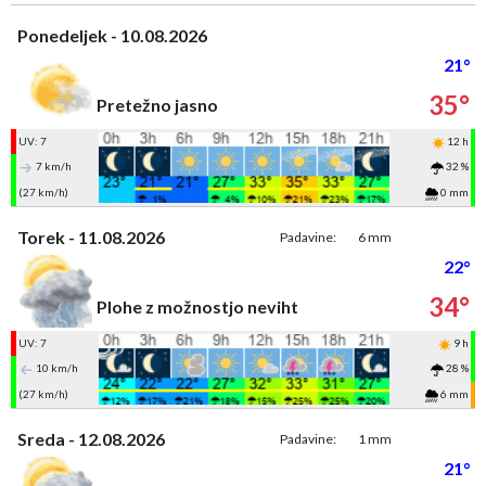
Ponedeljek - 10.08.2026
21°
35°
Pretežno jasno
UV: 7
12 h
7 km/h
32 %
(27 km/h)
0 mm
Torek - 11.08.2026
Padavine:
6 mm
22°
34°
Plohe z možnostjo neviht
UV: 7
9 h
10 km/h
28 %
(27 km/h)
6 mm
Sreda - 12.08.2026
Padavine:
1 mm
21°