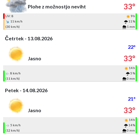
33°
Plohe z možnostjo neviht
UV: 8
9 h
11 km/h
11 %
(30 km/h)
1 mm
Četrtek - 13.08.2026
22°
33°
Jasno
14 h
8 km/h
5 %
(11 km/h)
0 mm
Petek - 14.08.2026
21°
33°
Jasno
14 h
5 km/h
14 %
(12 km/h)
0 mm