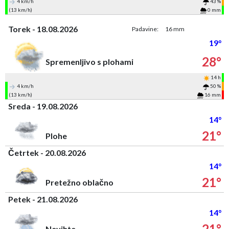
4 km/h
43 %
(13 km/h)
0 mm
Torek - 18.08.2026
Padavine:
16 mm
19°
28°
Spremenljivo s plohami
14 h
4 km/h
50 %
(13 km/h)
16 mm
Sreda - 19.08.2026
14°
21°
Plohe
Četrtek - 20.08.2026
14°
21°
Pretežno oblačno
Petek - 21.08.2026
14°
21°
Nevihte