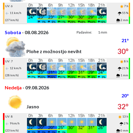
UV: 6
7 h
11 km/h
55 %
(27 km/h)
2 mm
Sobota
- 08.08.2026
Padavine:
1 mm
21°
30°
Plohe z možnostjo neviht
UV: 7
8 h
12 km/h
21 %
(28 km/h)
1 mm
Nedelja
- 09.08.2026
20°
32°
Jasno
UV: 8
13 h
9 km/h
2 %
(23 km/h)
0 mm