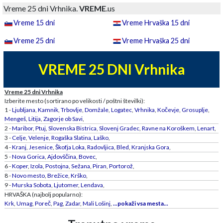
Vreme 25 dni Vrhnika.
VREME
.us
Vreme 15 dni
Vreme Hrvaška 15 dni
Vreme 25 dni
Vreme Hrvaška 25 dni
VREME 25 DNI Vrhnika
Vreme 25 dni Vrhnika
Izberite mesto (sortirano po velikosti / poštni številki):
1 -
Ljubljana
,
Kamnik
,
Trbovlje
,
Domžale
,
Logatec
,
Vrhnika
,
Kočevje
,
Grosuplje
,
Mengeš
,
Litija
,
Zagorje ob Savi
,
2 -
Maribor
,
Ptuj
,
Slovenska Bistrica
,
Slovenj Gradec
,
Ravne na Koroškem
,
Lenart
,
3 -
Celje
,
Velenje
,
Rogaška Slatina
,
Laško
,
4 -
Kranj
,
Jesenice
,
Škofja Loka
,
Radovljica
,
Bled
,
Kranjska Gora
,
5 -
Nova Gorica
,
Ajdovščina
,
Bovec
,
6 -
Koper
,
Izola
,
Postojna
,
Sežana
,
Piran
,
Portorož
,
8 -
Novo mesto
,
Brežice
,
Krško
,
9 -
Murska Sobota
,
Ljutomer
,
Lendava
,
HRVAŠKA (najbolj popularno):
Krk
,
Umag
,
Poreč
,
Pag
,
Zadar
,
Mali Lošinj
,
...pokaži vsa mesta...