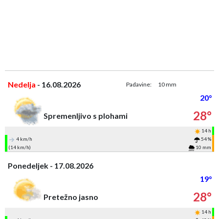
Nedelja
- 16.08.2026
Padavine:
10 mm
20°
28°
Spremenljivo s plohami
14 h
4 km/h
54 %
(14 km/h)
10 mm
Ponedeljek - 17.08.2026
19°
28°
Pretežno jasno
14 h