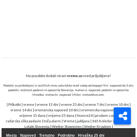
Ne pozabite dodati strani
vreme.us
med priljubljene!
Podatki so pridobljeni iz različnih virov, zato lahko med seboj odstopajo! Viri: napoved do 3 dni,
podatki, možnost padavin in opozorila Slovenija:
meteo.si,
napoved, podatki in opozorila
Hrvaška:
meteo.hr
, napoved 14 dni:
meteoblue.com
.
|
Piškotki
|
vreme
|
vreme 15 dni
|
vreme 25 dni
|
vreme 7 dni
|
vreme 10 dni
|
vreme 14 dni
|
vremenska napoved 10 dni
|
vremenska napoved 15 dni
|
vrijeme 15 dana
|
vrijeme 25 dana
|
Novice24
|
prodam.com
|
radarska slika padavin
|
toča alarm
|
Vreme Ljubljana
|
365 Koledar in opravila
|
Letaki Slovenija
|
Wetter Slowenien
|
Wetter Kroatien
|
Mesta
Napoved
Trenutno
Podrobno
Hrvaška 25 dni