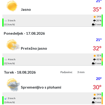
21°
35°
Jasno
14 h
5 km/h
20 %
(11 km/h)
0 mm
Ponedeljek - 17.08.2026
21°
32°
Pretežno jasno
12 h
4 km/h
43 %
(12 km/h)
0 mm
Torek - 18.08.2026
Padavine:
3 mm
20°
30°
Spremenljivo s plohami
14 h
3 km/h
49 %
(14 km/h)
3 mm