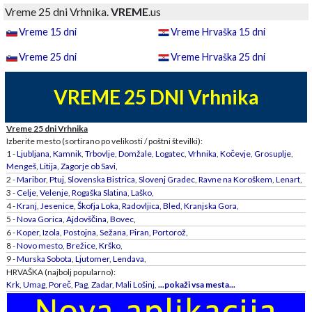
Vreme 25 dni Vrhnika.
VREME
.us
Vreme 15 dni
Vreme Hrvaška 15 dni
Vreme 25 dni
Vreme Hrvaška 25 dni
VREME 25 DNI Vrhnika
Vreme 25 dni Vrhnika
Izberite mesto (sortirano po velikosti / poštni številki):
1 -
Ljubljana
,
Kamnik
,
Trbovlje
,
Domžale
,
Logatec
,
Vrhnika
,
Kočevje
,
Grosuplje
,
Mengeš
,
Litija
,
Zagorje ob Savi
,
2 -
Maribor
,
Ptuj
,
Slovenska Bistrica
,
Slovenj Gradec
,
Ravne na Koroškem
,
Lenart
,
3 -
Celje
,
Velenje
,
Rogaška Slatina
,
Laško
,
4 -
Kranj
,
Jesenice
,
Škofja Loka
,
Radovljica
,
Bled
,
Kranjska Gora
,
5 -
Nova Gorica
,
Ajdovščina
,
Bovec
,
6 -
Koper
,
Izola
,
Postojna
,
Sežana
,
Piran
,
Portorož
,
8 -
Novo mesto
,
Brežice
,
Krško
,
9 -
Murska Sobota
,
Ljutomer
,
Lendava
,
HRVAŠKA (najbolj popularno):
Krk
,
Umag
,
Poreč
,
Pag
,
Zadar
,
Mali Lošinj
,
...pokaži vsa mesta...