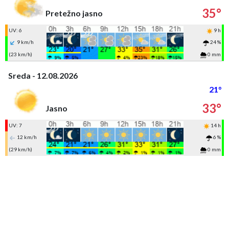
35°
Pretežno jasno
UV: 6
9 h
9 km/h
24 %
(23 km/h)
0 mm
Sreda - 12.08.2026
21°
33°
Jasno
UV: 7
14 h
12 km/h
6 %
(29 km/h)
0 mm