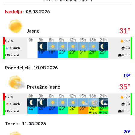
Nedelja
- 09.08.2026
31°
Jasno
UV: 8
14 h
8 km/h
0 %
(18 km/h)
0 mm
Ponedeljek - 10.08.2026
19°
35°
Pretežno jasno
UV: 8
12 h
6 km/h
8 %
(15 km/h)
0 mm
Torek - 11.08.2026
20°