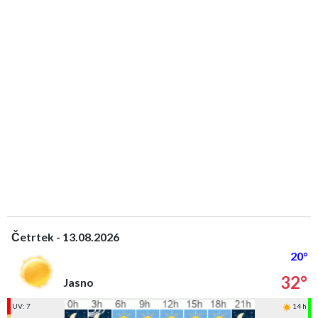
Četrtek - 13.08.2026
20°
32°
Jasno
UV: 7
14 h