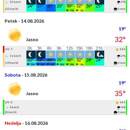
12 km/h
3 %
(23 km/h)
0 mm
Petek - 14.08.2026
19°
32°
Jasno
UV: 7
14 h
11 km/h
2 %
(19 km/h)
0 mm
Sobota
- 15.08.2026
19°
35°
Jasno
UV: 0
14 h
4 km/h
4 %
(8 km/h)
0 mm
Nedelja
- 16.08.2026