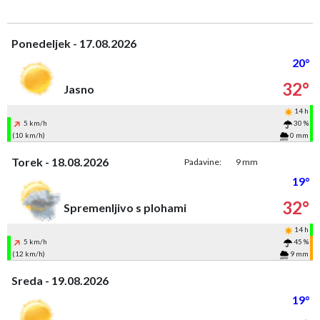
Ponedeljek - 17.08.2026
20°
32°
Jasno
14 h
5 km/h
30 %
(10 km/h)
0 mm
Torek - 18.08.2026
Padavine:
9 mm
19°
32°
Spremenljivo s plohami
14 h
5 km/h
45 %
(12 km/h)
9 mm
Sreda - 19.08.2026
19°