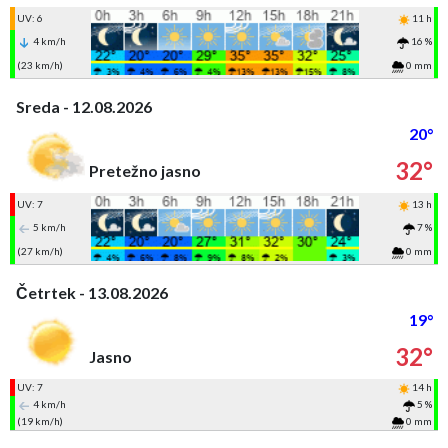
UV: 6
11 h
4 km/h
16 %
(23 km/h)
0 mm
Sreda - 12.08.2026
20°
32°
Pretežno jasno
UV: 7
13 h
5 km/h
7 %
(27 km/h)
0 mm
Četrtek - 13.08.2026
19°
32°
Jasno
UV: 7
14 h
4 km/h
5 %
(19 km/h)
0 mm