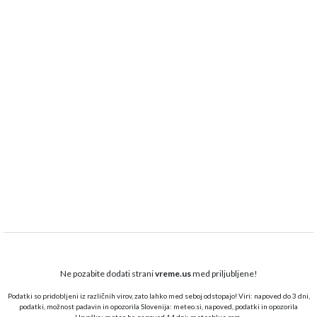
Ne pozabite dodati strani
vreme.us
med priljubljene!
Podatki so pridobljeni iz različnih virov, zato lahko med seboj odstopajo! Viri: napoved do 3 dni,
podatki, možnost padavin in opozorila Slovenija:
meteo.si,
napoved, podatki in opozorila
Hrvaška:
meteo.hr
, napoved 14 dni:
meteoblue.com
.