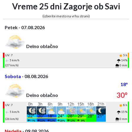
Vreme 25 dni Zagorje ob Savi
(izberite mesto na vrhu strani)
Petek - 07.08.2026
Delno oblačno
UV: 7
5 h
5 km/h
14 %
(27 km/h)
0 mm
Sobota
- 08.08.2026
18°
30°
Delno oblačno
UV: 7
8 h
5 km/h
15 %
(26 km/h)
0 mm
Nedelja
- 09.08.2026