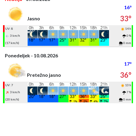
16°
33°
Jasno
UV: 8
14 h
3 km/h
0 %
(17 km/h)
0 mm
Ponedeljek - 10.08.2026
17°
36°
Pretežno jasno
UV: 7
13 h
3 km/h
7 %
(20 km/h)
0 mm