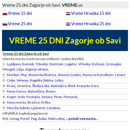
Vreme 25 dni Zagorje ob Savi.
VREME
.us
Vreme 15 dni
Vreme Hrvaška 15 dni
Vreme 25 dni
Vreme Hrvaška 25 dni
VREME 25 DNI Zagorje ob Savi
Vreme 25 dni Zagorje ob Savi
Izberite mesto (sortirano po velikosti / poštni številki):
1 -
Ljubljana
,
Kamnik
,
Trbovlje
,
Domžale
,
Logatec
,
Vrhnika
,
Kočevje
,
Grosuplje
,
Mengeš
,
Litija
,
Zagorje ob Savi
,
2 -
Maribor
,
Ptuj
,
Slovenska Bistrica
,
Slovenj Gradec
,
Ravne na Koroškem
,
Lenart
,
3 -
Celje
,
Velenje
,
Rogaška Slatina
,
Laško
,
4 -
Kranj
,
Jesenice
,
Škofja Loka
,
Radovljica
,
Bled
,
Kranjska Gora
,
5 -
Nova Gorica
,
Ajdovščina
,
Bovec
,
6 -
Koper
,
Izola
,
Postojna
,
Sežana
,
Piran
,
Portorož
,
8 -
Novo mesto
,
Brežice
,
Krško
,
9 -
Murska Sobota
,
Ljutomer
,
Lendava
,
HRVAŠKA (najbolj popularno):
Krk
,
Umag
,
Poreč
,
Pag
,
Zadar
,
Mali Lošinj
,
...pokaži vsa mesta...