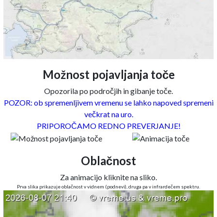
Možnost pojavljanja toče
Opozorila po področjih in gibanje toče.
POZOR: ob spremenljivem vremenu se lahko napoved spremeni
večkrat na uro.
PRIPOROČAMO REDNO PREVERJANJE!
Oblačnost
Za animacijo kliknite na sliko.
Prva slika prikazuje oblačnost v vidnem (podnevi), druga pa v infrardečem spektru.