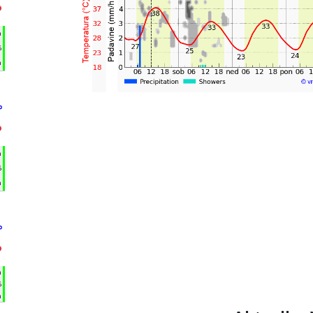
°
h
%
m
°
°
h
%
m
°
°
h
%
m