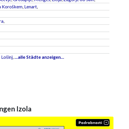
a Koroškem
,
Lenart
,
ra
,
 Lošinj
,
...alle Städte anzeigen...
gen Izola