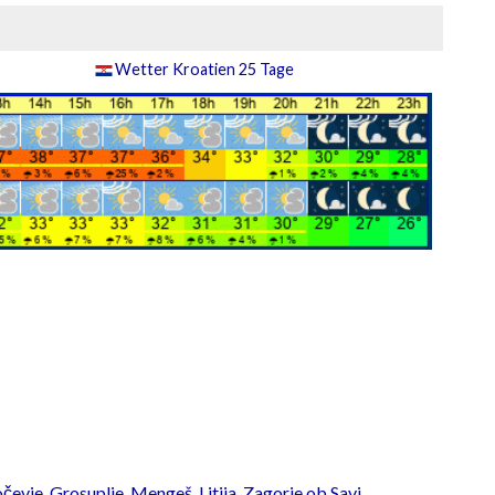
Wetter Kroatien 25 Tage
čevje
,
Grosuplje
,
Mengeš
,
Litija
,
Zagorje ob Savi
,