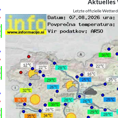
Aktuelles
°
Letzte offizielle Wetter
°
h
%
m
°
°
h
%
m
°
°
h
%