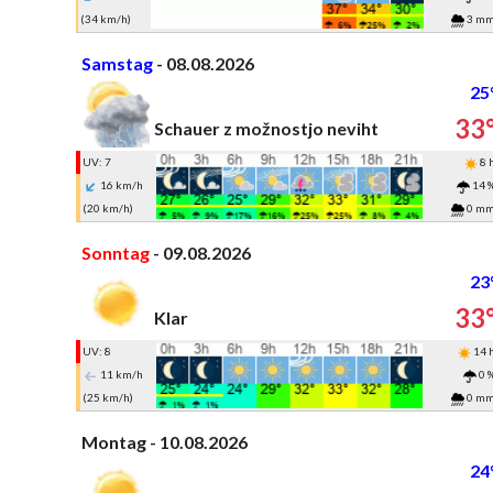
(34 km/h)
3 m
Samstag
- 08.08.2026
25
33
Schauer z možnostjo neviht
UV: 7
8 
16 km/h
14 
(20 km/h)
0 m
Sonntag
- 09.08.2026
23
33
Klar
UV: 8
14 
11 km/h
0 
(25 km/h)
0 m
Montag - 10.08.2026
24