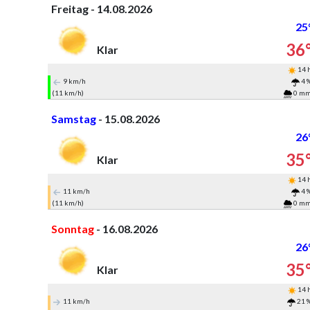
Freitag - 14.08.2026
25
36
Klar
14 
9 km/h
4 
(11 km/h)
0 m
Samstag
- 15.08.2026
26
35
Klar
14 
11 km/h
4 
(11 km/h)
0 m
Sonntag
- 16.08.2026
26
35
Klar
14 
11 km/h
21 