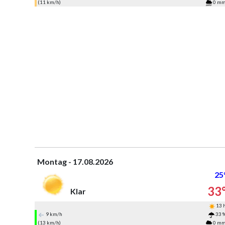
(11 km/h)
0 m
Montag - 17.08.2026
25
33
Klar
13 
9 km/h
33 
(13 km/h)
0 m