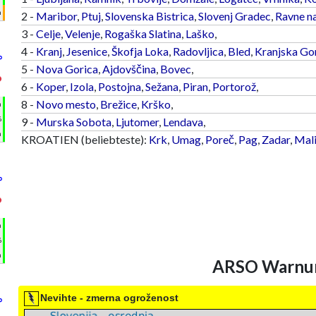
m
2 -
Maribor
,
Ptuj
,
Slovenska Bistrica
,
Slovenj Gradec
,
Ravne n
3 -
Celje
,
Velenje
,
Rogaška Slatina
,
Laško
,
4 -
Kranj
,
Jesenice
,
Škofja Loka
,
Radovljica
,
Bled
,
Kranjska Go
°
5 -
Nova Gorica
,
Ajdovščina
,
Bovec
,
°
6 -
Koper
,
Izola
,
Postojna
,
Sežana
,
Piran
,
Portorož
,
8 -
Novo mesto
,
Brežice
,
Krško
,
h
%
9 -
Murska Sobota
,
Ljutomer
,
Lendava
,
m
KROATIEN (beliebteste):
Krk
,
Umag
,
Poreč
,
Pag
,
Zadar
,
Mali
°
°
h
%
m
ARSO Warnun
Nevihte - zmerna ogroženost
°