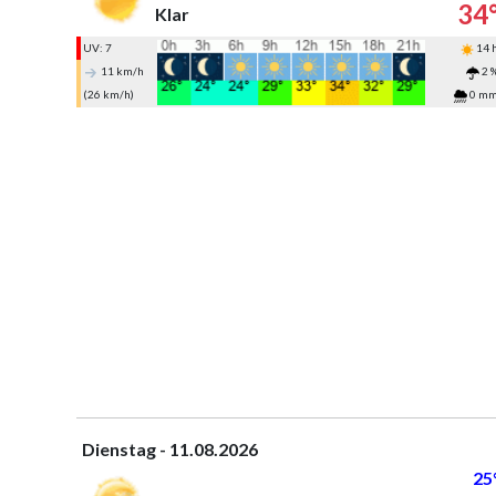
34
Klar
UV: 7
14 
11 km/h
2 
(26 km/h)
0 m
Dienstag - 11.08.2026
25