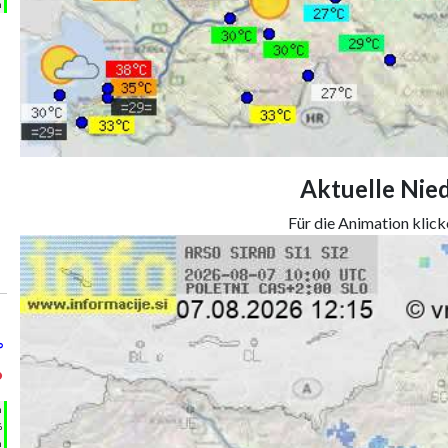
m
Aktuelle Nie
Für die Animation klicke
°
°
h
%
m