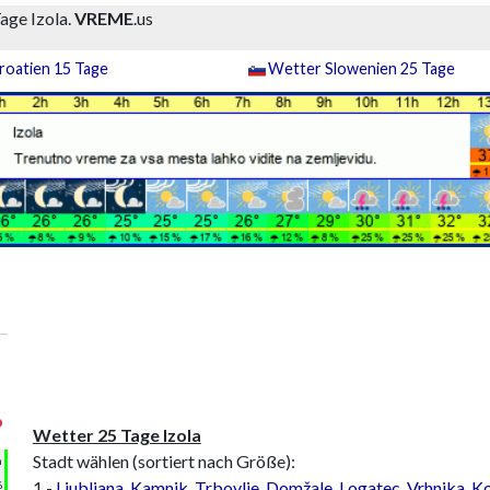
age Izola.
VREME
.us
roatien 15 Tage
Wetter Slowenien 25 Tage
°
Wetter 25 Tage Izola
Stadt wählen (sortiert nach Größe):
h
1 -
Ljubljana
,
Kamnik
,
Trbovlje
,
Domžale
,
Logatec
,
Vrhnika
,
Ko
%