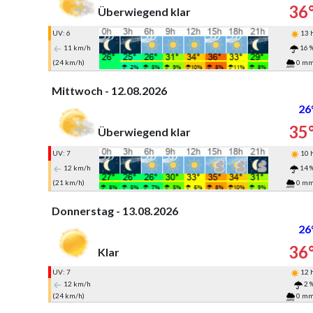
36
Überwiegend klar
UV: 6
13 
11 km/h
16 
(24 km/h)
0 m
Mittwoch - 12.08.2026
26
35
Überwiegend klar
UV: 7
10 
12 km/h
14 
(21 km/h)
0 m
Donnerstag - 13.08.2026
26
36
Klar
UV: 7
12 
12 km/h
2 
(24 km/h)
0 m