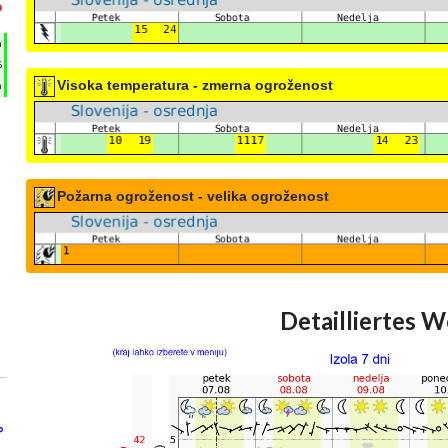
°
h
%
Visoka temperatura - zmerna ogroženost
m
Požarna ogroženost - velika ogroženost
Detailliertes W
°