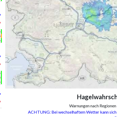
°
°
h
%
m
°
°
h
%
m
°
Hagelwahrsche
°
Warnungen nach Regionen
ACHTUNG: Bei wechselhaftem Wetter kann sich d