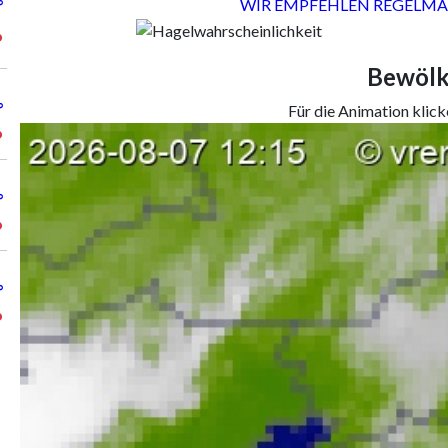
WIR EMPFEHLEN REGELMÄ
°
°
Bewöl
°
Für die Animation klicke
°
°
°
°
°