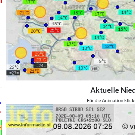
m
Aktuelle Nie
Für die Animation klicke
°
°
h
%
m