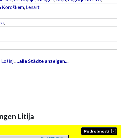
a Koroškem
,
Lenart
,
ra
,
 Lošinj
,
...alle Städte anzeigen...
en Litija