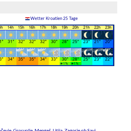
Wetter Kroatien 25 Tage
čevje
,
Grosuplje
,
Mengeš
,
Litija
,
Zagorje ob Savi
,