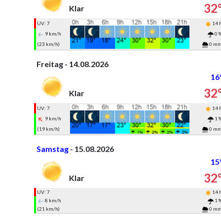
32
Klar
UV: 7
14 
9 km/h
0 
(23 km/h)
0 m
Freitag - 14.08.2026
16
32
Klar
UV: 7
14 
9 km/h
1 
(19 km/h)
0 m
Samstag
- 15.08.2026
15
32
Klar
UV: 7
14 
8 km/h
1 
(21 km/h)
0 m