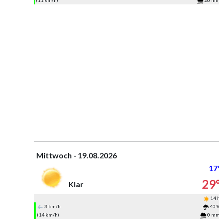
(11 km/h)
26 m
Mittwoch - 19.08.2026
17
29
Klar
14 
3 km/h
40 
(14 km/h)
0 m