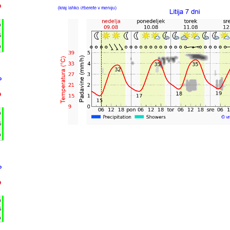
°
h
%
m
°
°
h
%
m
°
°
h
%
m