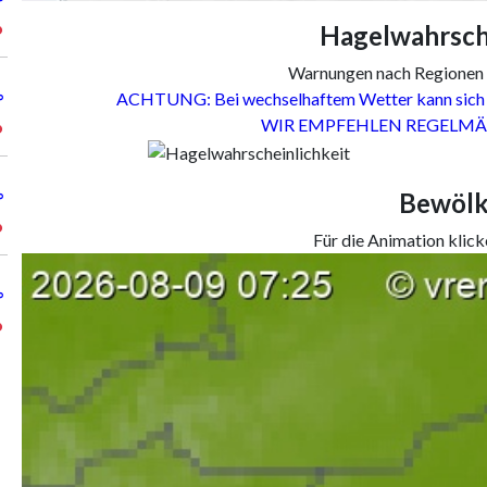
°
Hagelwahrsche
°
Warnungen nach Regionen
ACHTUNG: Bei wechselhaftem Wetter kann sich d
°
WIR EMPFEHLEN REGELMÄ
°
Bewöl
°
°
Für die Animation klicke
°
°