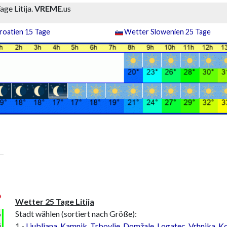
ge Litija.
VREME
.us
roatien 15 Tage
Wetter Slowenien 25 Tage
°
Wetter 25 Tage Litija
Stadt wählen (sortiert nach Größe):
h
1 -
Ljubljana
,
Kamnik
,
Trbovlje
,
Domžale
,
Logatec
,
Vrhnika
,
Ko
%