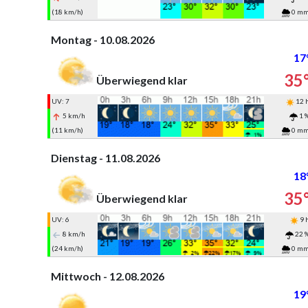
(18 km/h)
0 m
Montag - 10.08.2026
17
35
Überwiegend klar
UV: 7
12 
5 km/h
1 
(11 km/h)
0 m
Dienstag - 11.08.2026
18
35
Überwiegend klar
UV: 6
9 
8 km/h
22 
(24 km/h)
0 m
Mittwoch - 12.08.2026
19