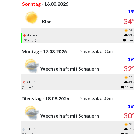
Sonntag
- 16.08.2026
19
34
Klar
14 
4 km/h
23 
(10 km/h)
0 m
Montag - 17.08.2026
Niederschlag:
11 mm
19
32
Wechselhaft mit Schauern
14 
4 km/h
43 
(10 km/h)
11 m
Dienstag - 18.08.2026
Niederschlag:
26 mm
18
30
Wechselhaft mit Schauern
13 
3 km/h
51 