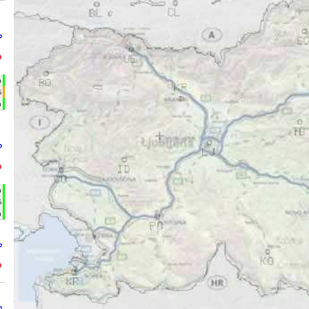
°
°
h
%
m
°
°
h
%
m
°
°