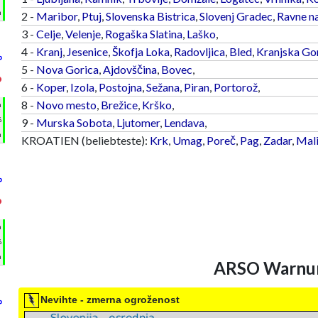
m
2 -
Maribor
,
Ptuj
,
Slovenska Bistrica
,
Slovenj Gradec
,
Ravne n
3 -
Celje
,
Velenje
,
Rogaška Slatina
,
Laško
,
4 -
Kranj
,
Jesenice
,
Škofja Loka
,
Radovljica
,
Bled
,
Kranjska Go
°
5 -
Nova Gorica
,
Ajdovščina
,
Bovec
,
°
6 -
Koper
,
Izola
,
Postojna
,
Sežana
,
Piran
,
Portorož
,
8 -
Novo mesto
,
Brežice
,
Krško
,
h
%
9 -
Murska Sobota
,
Ljutomer
,
Lendava
,
m
KROATIEN (beliebteste):
Krk
,
Umag
,
Poreč
,
Pag
,
Zadar
,
Mali
°
°
h
%
m
ARSO Warnung
Nevihte - zmerna ogroženost
°