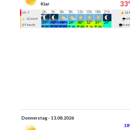
33
Klar
UV: 7
13 
12 km/h
6 
(27 km/h)
0 m
Donnerstag - 13.08.2026
18