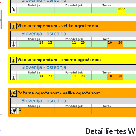
°
h
%
Visoka temperatura - velika ogroženost
m
Visoka temperatura - zmerna ogroženost
Požarna ogroženost - velika ogroženost
Detailliertes W
°