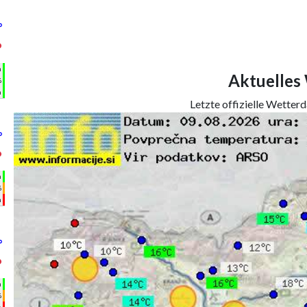
°
°
h
Aktuelles
%
m
Letzte offizielle Wetter
°
°
h
%
m
°
°
h
%