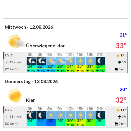
Mittwoch - 12.08.2026
21°
33°
Überwiegend klar
UV: 7
13 h
12 km/h
5 %
(28 km/h)
0 mm
Donnerstag - 13.08.2026
20°
32°
Klar
UV: 7
14 h
11 km/h
3 %
(20 km/h)
0 mm