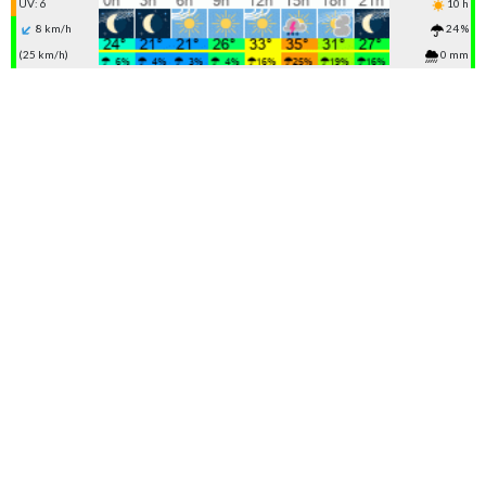
UV: 6
10 h
8 km/h
24 %
(25 km/h)
0 mm