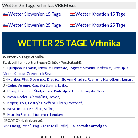
Wetter 25 Tage Vrhnika.
VREME
.us
Wetter Slowenien 15 Tage
Wetter Kroatien 15 Tage
Wetter Slowenien 25 Tage
Wetter Kroatien 25 Tage
WETTER 25 TAGE Vrhnika
Wetter 25 Tage Vrhnika
Stadt wählen (sortiert nach Größe / Postleitzahl):
1 -
Ljubljana
,
Kamnik
,
Trbovlje
,
Domžale
,
Logatec
,
Vrhnika
,
Kočevje
,
Grosuplje
,
Mengeš
,
Litija
,
Zagorje ob Savi
,
2 -
Maribor
,
Ptuj
,
Slovenska Bistrica
,
Slovenj Gradec
,
Ravne na Koroškem
,
Lenart
,
3 -
Celje
,
Velenje
,
Rogaška Slatina
,
Laško
,
4 -
Kranj
,
Jesenice
,
Škofja Loka
,
Radovljica
,
Bled
,
Kranjska Gora
,
5 -
Nova Gorica
,
Ajdovščina
,
Bovec
,
6 -
Koper
,
Izola
,
Postojna
,
Sežana
,
Piran
,
Portorož
,
8 -
Novo mesto
,
Brežice
,
Krško
,
9 -
Murska Sobota
,
Ljutomer
,
Lendava
,
KROATIEN (beliebteste):
Krk
,
Umag
,
Poreč
,
Pag
,
Zadar
,
Mali Lošinj
,
...alle Städte anzeigen...