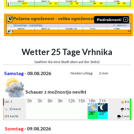
Požarna ogroženost - velika ogroženost
Wetter 25 Tage Vrhnika
(wählen Sie eine Stadt oben auf der Seite)
Samstag
- 08.08.2026
Niederschlag:
2 mm
Schauer z možnostjo neviht
UV: 7
8 h
15 km/h
5 %
(31 km/h)
2 mm
Sonntag
- 09.08.2026