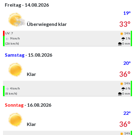
Freitag - 14.08.2026
19°
33°
Überwiegend klar
UV: 7
14 h
9 km/h
1 %
(26 km/h)
0 mm
Samstag
- 15.08.2026
20°
36°
Klar
14 h
4 km/h
6 %
(8 km/h)
0 mm
Sonntag
- 16.08.2026
22°
36°
Klar
14 h