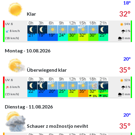
18°
32°
Klar
UV: 8
14 h
8 km/h
0 %
(18 km/h)
0 mm
Montag - 10.08.2026
20°
35°
Überwiegend klar
UV: 8
12 h
6 km/h
8 %
(15 km/h)
0 mm
Dienstag - 11.08.2026
20°
35°
Schauer z možnostjo neviht