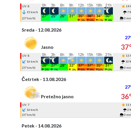
UV: 8
14 
15 km/h
7 
(27 km/h)
0 m
Sreda - 12.08.2026
27
37
Jasno
UV: 8
13 
16 km/h
10 
(37 km/h)
0 m
Četrtek - 13.08.2026
27
36
Pretežno jasno
UV: 7
11 
16 km/h
2 
(37 km/h)
0 m
Petek - 14.08.2026