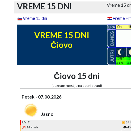
VREME 15 DNI
Vreme 15 dn
Vreme 15 dni
Vreme Hrv
VREME 15 DNI
Čiovo
Čiovo 15 dni
(seznam mest je na desni strani)
Petek - 07.08.2026
Jasno
UV: 7
14 
14 km/h
4 