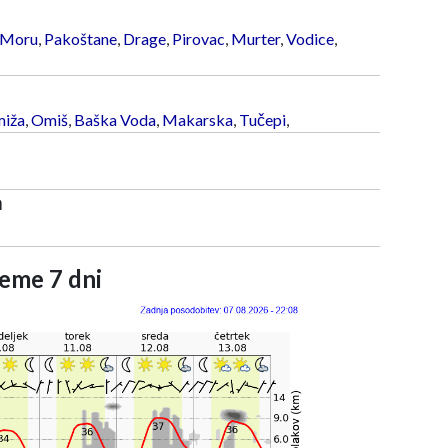
 Moru
,
Pakoštane
,
Drage
,
Pirovac
,
Murter
,
Vodice
,
iža
,
Omiš
,
Baška Voda
,
Makarska
,
Tučepi
,
a
eme 7 dni