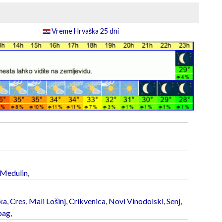
Vreme Hrvaška 25 dni
Medulin
,
ka
,
Cres
,
Mali Lošinj
,
Crikvenica
,
Novi Vinodolski
,
Senj
,
bag
,