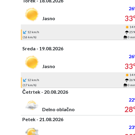
Torek - 18.08.2026
26
33
Jasno
14 
12 km/h
25 
(16 km/h)
0 m
Sreda - 19.08.2026
26
33
Jasno
14 
12 km/h
26 
(17 km/h)
0 m
Četrtek - 20.08.2026
22
28
Delno oblačno
Petek - 21.08.2026
23