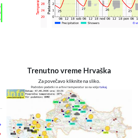
h
%
m
Trenutno vreme Hrvaška
Za povečavo kliknite na sliko.
Podrobni podatki in arhivi temperatur so na voljo
tukaj
.
°
°