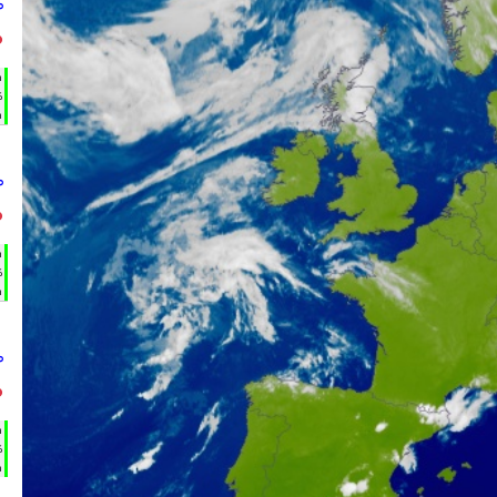
°
°
h
%
m
°
°
h
%
m
°
°
h
%
m