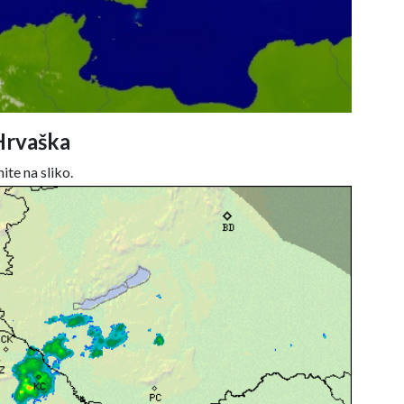
Hrvaška
ite na sliko.