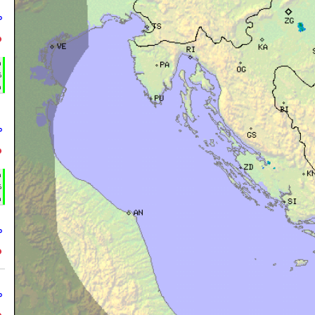
°
°
h
%
m
°
°
h
%
m
°
°
°