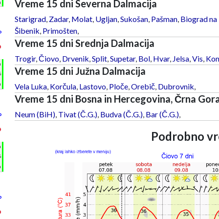
Vreme 15 dni Severna Dalmacija
m
Starigrad
,
Zadar
,
Molat
,
Ugljan
,
Sukošan
,
Pašman
,
Biograd na
Šibenik
,
Primošten
,
°
Vreme 15 dni Srednja Dalmacija
°
Trogir
,
Čiovo
,
Drvenik
,
Split
,
Supetar
,
Bol
,
Hvar
,
Jelsa
,
Vis
,
Kom
h
Vreme 15 dni Južna Dalmacija
%
m
Vela Luka
,
Korčula
,
Lastovo
,
Ploče
,
Orebič
,
Dubrovnik
,
Vreme 15 dni Bosna in Hercegovina, Črna Gor
Neum (BiH)
,
Tivat (Č.G.)
,
Budva (Č.G.)
,
Bar (Č.G.)
,
°
°
Podrobno vr
h
%
m
°
°