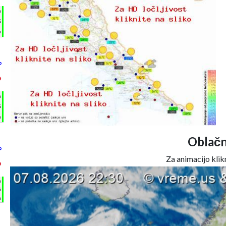
h
%
m
°
°
h
%
m
Oblačn
°
Za animacijo klikn
°
h
%
m