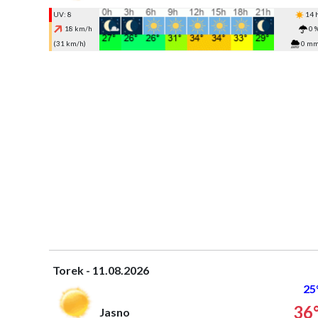
UV: 8
14 
18 km/h
0 
(31 km/h)
0 m
Torek - 11.08.2026
25
36
Jasno