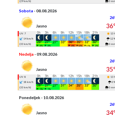
(29 km/h)
0 m
Sobota
- 08.08.2026
26
36
Jasno
UV: 7
13 
14 km/h
12 
(33 km/h)
0 m
Nedelja
- 09.08.2026
26
35
Jasno
UV: 8
13 
18 km/h
0 
(33 km/h)
0 m
Ponedeljek - 10.08.2026
26
34
Jasno