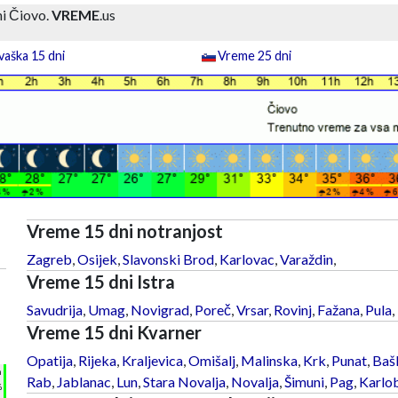
i Čiovo.
VREME
.us
aška 15 dni
Vreme 25 dni
Vreme 15 dni notranjost
Zagreb
,
Osijek
,
Slavonski Brod
,
Karlovac
,
Varaždin
,
Vreme 15 dni Istra
Savudrija
,
Umag
,
Novigrad
,
Poreč
,
Vrsar
,
Rovinj
,
Fažana
,
Pula
,
Vreme 15 dni Kvarner
Opatija
,
Rijeka
,
Kraljevica
,
Omišalj
,
Malinska
,
Krk
,
Punat
,
Baš
h
Rab
,
Jablanac
,
Lun
,
Stara Novalja
,
Novalja
,
Šimuni
,
Pag
,
Karlo
%