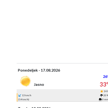
Ponedeljek - 17.08.2026
26
33
Jasno
14 
13 km/h
20 
(14 km/h)
0 m