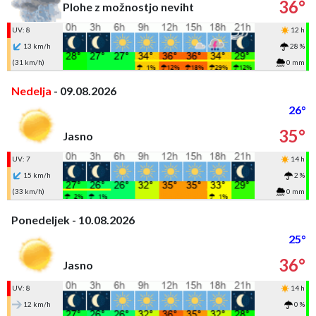
36°
Plohe z možnostjo neviht
UV: 8
12 h
13 km/h
28 %
(31 km/h)
0 mm
Nedelja
- 09.08.2026
26°
35°
Jasno
UV: 7
14 h
15 km/h
2 %
(33 km/h)
0 mm
Ponedeljek - 10.08.2026
25°
36°
Jasno
UV: 8
14 h
12 km/h
0 %