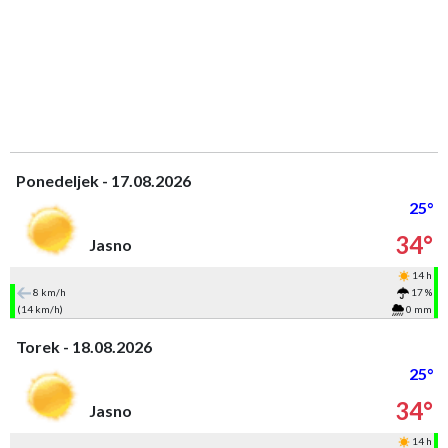
Ponedeljek - 17.08.2026
25°
34°
Jasno
14 h
8 km/h
17 %
(14 km/h)
0 mm
Torek - 18.08.2026
25°
34°
Jasno
14 h