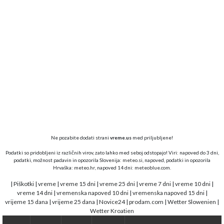
Ne pozabite dodati strani
vreme.us
med priljubljene!
Podatki so pridobljeni iz različnih virov, zato lahko med seboj odstopajo! Viri: napoved do 3 dni,
podatki, možnost padavin in opozorila Slovenija:
meteo.si,
napoved, podatki in opozorila
Hrvaška:
meteo.hr
, napoved 14 dni:
meteoblue.com
.
|
Piškotki
|
vreme
|
vreme 15 dni
|
vreme 25 dni
|
vreme 7 dni
|
vreme 10 dni
|
vreme 14 dni
|
vremenska napoved 10 dni
|
vremenska napoved 15 dni
|
vrijeme 15 dana
|
vrijeme 25 dana
|
Novice24
|
prodam.com
|
Wetter Slowenien
|
Wetter Kroatien