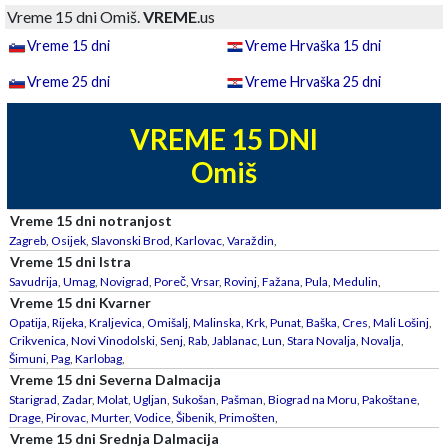
Vreme 15 dni Omiš.
VREME
.us
Vreme 15 dni
Vreme Hrvaška 15 dni
Vreme 25 dni
Vreme Hrvaška 25 dni
VREME 15 DNI
Omiš
Vreme 15 dni notranjost
Zagreb
,
Osijek
,
Slavonski Brod
,
Karlovac
,
Varaždin
,
Vreme 15 dni Istra
Savudrija
,
Umag
,
Novigrad
,
Poreč
,
Vrsar
,
Rovinj
,
Fažana
,
Pula
,
Medulin
,
Vreme 15 dni Kvarner
Opatija
,
Rijeka
,
Kraljevica
,
Omišalj
,
Malinska
,
Krk
,
Punat
,
Baška
,
Cres
,
Mali Lošinj
,
Crikvenica
,
Novi Vinodolski
,
Senj
,
Rab
,
Jablanac
,
Lun
,
Stara Novalja
,
Novalja
,
Šimuni
,
Pag
,
Karlobag
,
Vreme 15 dni Severna Dalmacija
Starigrad
,
Zadar
,
Molat
,
Ugljan
,
Sukošan
,
Pašman
,
Biograd na Moru
,
Pakoštane
,
Drage
,
Pirovac
,
Murter
,
Vodice
,
Šibenik
,
Primošten
,
Vreme 15 dni Srednja Dalmacija