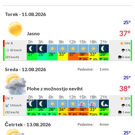
Torek - 11.08.2026
25°
37°
Jasno
UV: 8
14 h
10 km/h
5 %
(23 km/h)
0 mm
Sreda - 12.08.2026
Padavine:
1 mm
25°
38°
Plohe z možnostjo neviht
UV: 7
12 h
14 km/h
5 %
(32 km/h)
1 mm
Četrtek - 13.08.2026
Padavine:
4 mm
25°