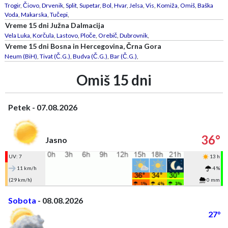
Trogir
,
Čiovo
,
Drvenik
,
Split
,
Supetar
,
Bol
,
Hvar
,
Jelsa
,
Vis
,
Komiža
,
Omiš
,
Baška
Voda
,
Makarska
,
Tučepi
,
Vreme 15 dni Južna Dalmacija
Vela Luka
,
Korčula
,
Lastovo
,
Ploče
,
Orebič
,
Dubrovnik
,
Vreme 15 dni Bosna in Hercegovina, Črna Gora
Neum (BiH)
,
Tivat (Č.G.)
,
Budva (Č.G.)
,
Bar (Č.G.)
,
Omiš 15 dni
Petek - 07.08.2026
36°
Jasno
UV: 7
13 h
11 km/h
4 %
(29 km/h)
0 mm
Sobota
- 08.08.2026
27°