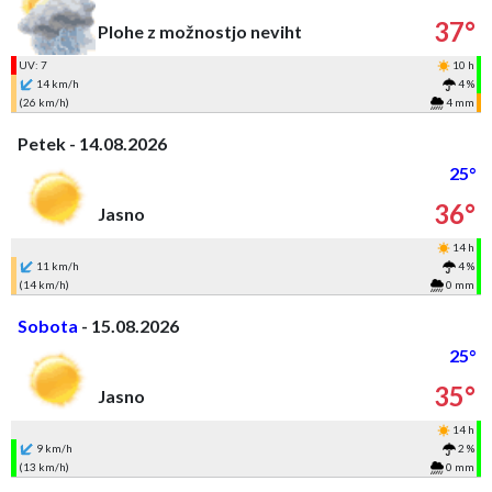
37°
Plohe z možnostjo neviht
UV: 7
10 h
14 km/h
4 %
(26 km/h)
4 mm
Petek - 14.08.2026
25°
36°
Jasno
14 h
11 km/h
4 %
(14 km/h)
0 mm
Sobota
- 15.08.2026
25°
35°
Jasno
14 h
9 km/h
2 %
(13 km/h)
0 mm