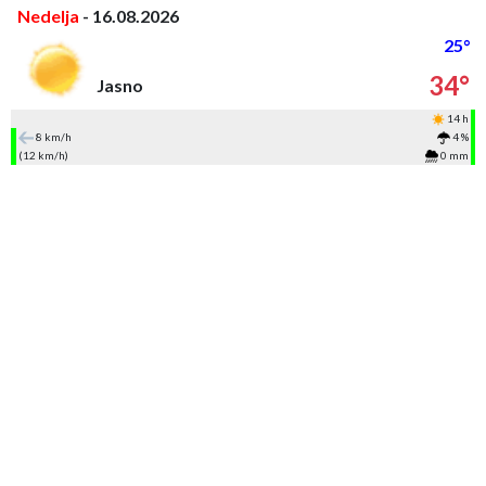
Nedelja
- 16.08.2026
25°
34°
Jasno
14 h
8 km/h
4 %
(12 km/h)
0 mm