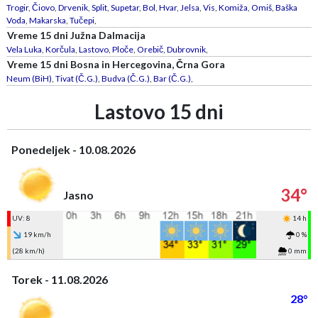
Trogir
,
Čiovo
,
Drvenik
,
Split
,
Supetar
,
Bol
,
Hvar
,
Jelsa
,
Vis
,
Komiža
,
Omiš
,
Baška
Voda
,
Makarska
,
Tučepi
,
Vreme 15 dni Južna Dalmacija
Vela Luka
,
Korčula
,
Lastovo
,
Ploče
,
Orebič
,
Dubrovnik
,
Vreme 15 dni Bosna in Hercegovina, Črna Gora
Neum (BiH)
,
Tivat (Č.G.)
,
Budva (Č.G.)
,
Bar (Č.G.)
,
Lastovo 15 dni
Ponedeljek - 10.08.2026
34°
Jasno
UV: 8
14 h
19 km/h
0 %
(28 km/h)
0 mm
Torek - 11.08.2026
28°