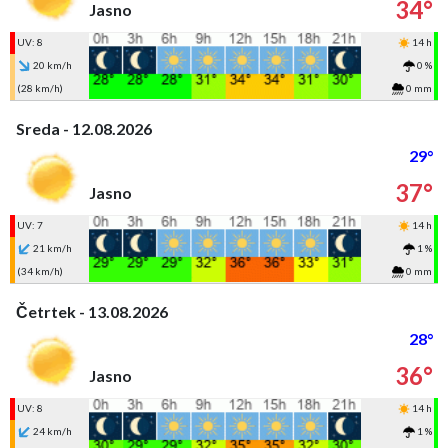
34°
Jasno
UV: 8
14 h
20 km/h
0 %
(28 km/h)
0 mm
Sreda - 12.08.2026
29°
37°
Jasno
UV: 7
14 h
21 km/h
1 %
(34 km/h)
0 mm
Četrtek - 13.08.2026
28°
36°
Jasno
UV: 8
14 h
24 km/h
1 %