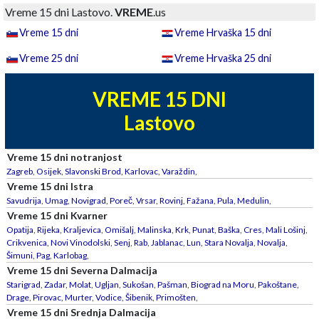
Vreme 15 dni Lastovo.
VREME
.us
Vreme 15 dni
Vreme Hrvaška 15 dni
Vreme 25 dni
Vreme Hrvaška 25 dni
VREME 15 DNI
Lastovo
Vreme 15 dni notranjost
Zagreb
,
Osijek
,
Slavonski Brod
,
Karlovac
,
Varaždin
,
Vreme 15 dni Istra
Savudrija
,
Umag
,
Novigrad
,
Poreč
,
Vrsar
,
Rovinj
,
Fažana
,
Pula
,
Medulin
,
Vreme 15 dni Kvarner
Opatija
,
Rijeka
,
Kraljevica
,
Omišalj
,
Malinska
,
Krk
,
Punat
,
Baška
,
Cres
,
Mali Lošinj
,
Crikvenica
,
Novi Vinodolski
,
Senj
,
Rab
,
Jablanac
,
Lun
,
Stara Novalja
,
Novalja
,
Šimuni
,
Pag
,
Karlobag
,
Vreme 15 dni Severna Dalmacija
Starigrad
,
Zadar
,
Molat
,
Ugljan
,
Sukošan
,
Pašman
,
Biograd na Moru
,
Pakoštane
,
Drage
,
Pirovac
,
Murter
,
Vodice
,
Šibenik
,
Primošten
,
Vreme 15 dni Srednja Dalmacija