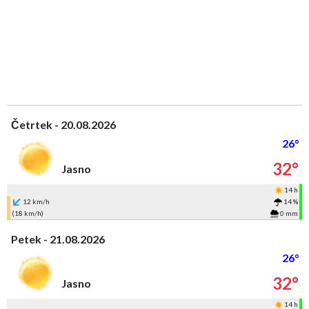
Četrtek - 20.08.2026
26°
32°
Jasno
14 h
12 km/h
14 %
(18 km/h)
0 mm
Petek - 21.08.2026
26°
32°
Jasno
14 h