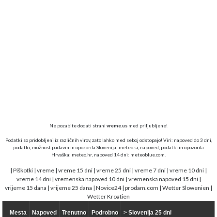
Ne pozabite dodati strani
vreme.us
med priljubljene!
Podatki so pridobljeni iz različnih virov, zato lahko med seboj odstopajo! Viri: napoved do 3 dni,
podatki, možnost padavin in opozorila Slovenija:
meteo.si,
napoved, podatki in opozorila
Hrvaška:
meteo.hr
, napoved 14 dni:
meteoblue.com
.
|
Piškotki
|
vreme
|
vreme 15 dni
|
vreme 25 dni
|
vreme 7 dni
|
vreme 10 dni
|
vreme 14 dni
|
vremenska napoved 10 dni
|
vremenska napoved 15 dni
|
vrijeme 15 dana
|
vrijeme 25 dana
|
Novice24
|
prodam.com
|
Wetter Slowenien
|
Wetter Kroatien
Mesta
Napoved
Trenutno
Podrobno
> Slovenija 25 dni