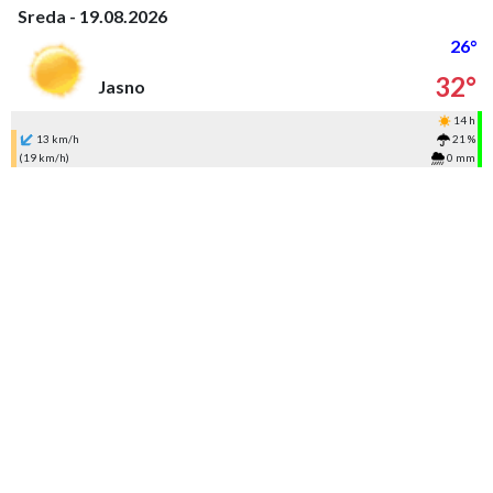
Sreda - 19.08.2026
26°
32°
Jasno
14 h
13 km/h
21 %
(19 km/h)
0 mm