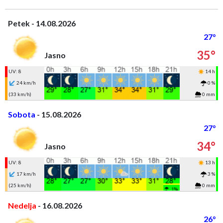
Petek - 14.08.2026
27°
35°
Jasno
UV: 8
14 h
24 km/h
0 %
(33 km/h)
0 mm
Sobota
- 15.08.2026
27°
34°
Jasno
UV: 8
13 h
17 km/h
3 %
(25 km/h)
0 mm
Nedelja
- 16.08.2026
26°