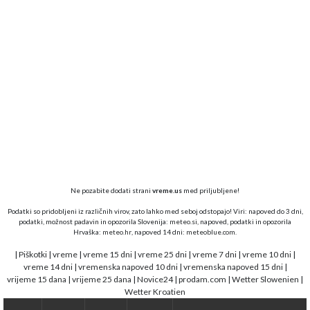
Ne pozabite dodati strani
vreme.us
med priljubljene!
Podatki so pridobljeni iz različnih virov, zato lahko med seboj odstopajo! Viri: napoved do 3 dni,
podatki, možnost padavin in opozorila Slovenija:
meteo.si,
napoved, podatki in opozorila
Hrvaška:
meteo.hr
, napoved 14 dni:
meteoblue.com
.
|
Piškotki
|
vreme
|
vreme 15 dni
|
vreme 25 dni
|
vreme 7 dni
|
vreme 10 dni
|
vreme 14 dni
|
vremenska napoved 10 dni
|
vremenska napoved 15 dni
|
vrijeme 15 dana
|
vrijeme 25 dana
|
Novice24
|
prodam.com
|
Wetter Slowenien
|
Wetter Kroatien