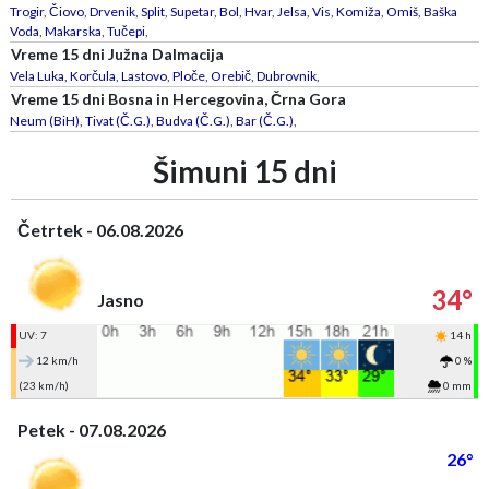
Trogir
,
Čiovo
,
Drvenik
,
Split
,
Supetar
,
Bol
,
Hvar
,
Jelsa
,
Vis
,
Komiža
,
Omiš
,
Baška
Voda
,
Makarska
,
Tučepi
,
Vreme 15 dni Južna Dalmacija
Vela Luka
,
Korčula
,
Lastovo
,
Ploče
,
Orebič
,
Dubrovnik
,
Vreme 15 dni Bosna in Hercegovina, Črna Gora
Neum (BiH)
,
Tivat (Č.G.)
,
Budva (Č.G.)
,
Bar (Č.G.)
,
Šimuni 15 dni
Četrtek - 06.08.2026
34°
Jasno
UV: 7
14 h
12 km/h
0 %
(23 km/h)
0 mm
Petek - 07.08.2026
26°