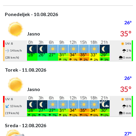
Ponedeljek - 10.08.2026
26°
35°
Jasno
UV: 8
14 h
14 km/h
2 %
(28 km/h)
0 mm
Torek - 11.08.2026
26°
35°
Jasno
UV: 8
13 h
13 km/h
8 %
(19 km/h)
0 mm
Sreda - 12.08.2026
27°