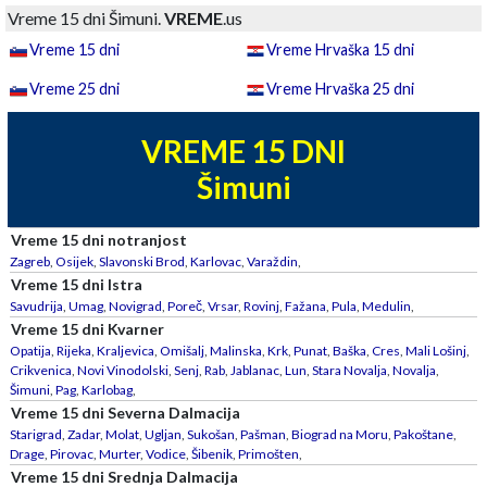
Vreme 15 dni Šimuni.
VREME
.us
Vreme 15 dni
Vreme Hrvaška 15 dni
Vreme 25 dni
Vreme Hrvaška 25 dni
VREME 15 DNI
Šimuni
Vreme 15 dni notranjost
Zagreb
,
Osijek
,
Slavonski Brod
,
Karlovac
,
Varaždin
,
Vreme 15 dni Istra
Savudrija
,
Umag
,
Novigrad
,
Poreč
,
Vrsar
,
Rovinj
,
Fažana
,
Pula
,
Medulin
,
Vreme 15 dni Kvarner
Opatija
,
Rijeka
,
Kraljevica
,
Omišalj
,
Malinska
,
Krk
,
Punat
,
Baška
,
Cres
,
Mali Lošinj
,
Crikvenica
,
Novi Vinodolski
,
Senj
,
Rab
,
Jablanac
,
Lun
,
Stara Novalja
,
Novalja
,
Šimuni
,
Pag
,
Karlobag
,
Vreme 15 dni Severna Dalmacija
Starigrad
,
Zadar
,
Molat
,
Ugljan
,
Sukošan
,
Pašman
,
Biograd na Moru
,
Pakoštane
,
Drage
,
Pirovac
,
Murter
,
Vodice
,
Šibenik
,
Primošten
,
Vreme 15 dni Srednja Dalmacija