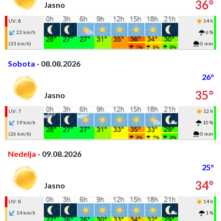
36°
Jasno
UV: 8
14 h
22 km/h
6 %
(33 km/h)
0 mm
Sobota
- 08.08.2026
26°
35°
Jasno
UV: 7
12 h
19 km/h
10 %
(26 km/h)
0 mm
Nedelja
- 09.08.2026
25°
34°
Jasno
UV: 8
14 h
14 km/h
1 %