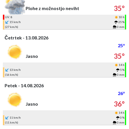
35°
Plohe z možnostjo neviht
UV: 8
10 h
15 km/h
25 %
(27 km/h)
0 mm
Četrtek - 13.08.2026
25°
35°
Jasno
14 h
13 km/h
5 %
(16 km/h)
0 mm
Petek - 14.08.2026
26°
36°
Jasno
14 h
11 km/h
0 %
(11 km/h)
0 mm