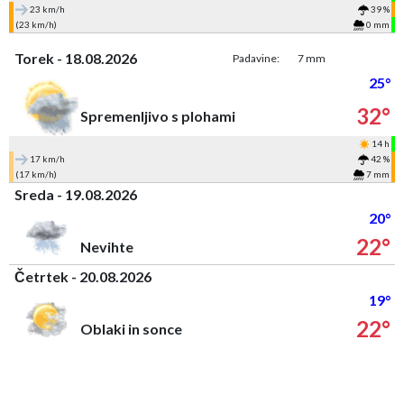
23 km/h
39 %
(23 km/h)
0 mm
Torek - 18.08.2026
Padavine:
7 mm
25°
32°
Spremenljivo s plohami
14 h
17 km/h
42 %
(17 km/h)
7 mm
Sreda - 19.08.2026
20°
22°
Nevihte
Četrtek - 20.08.2026
19°
22°
Oblaki in sonce