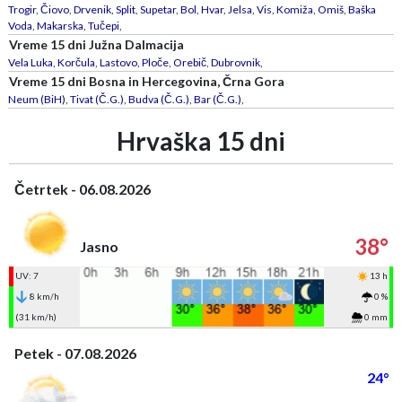
Trogir
,
Čiovo
,
Drvenik
,
Split
,
Supetar
,
Bol
,
Hvar
,
Jelsa
,
Vis
,
Komiža
,
Omiš
,
Baška
Voda
,
Makarska
,
Tučepi
,
Vreme 15 dni Južna Dalmacija
Vela Luka
,
Korčula
,
Lastovo
,
Ploče
,
Orebič
,
Dubrovnik
,
Vreme 15 dni Bosna in Hercegovina, Črna Gora
Neum (BiH)
,
Tivat (Č.G.)
,
Budva (Č.G.)
,
Bar (Č.G.)
,
Hrvaška 15 dni
Četrtek - 06.08.2026
38°
Jasno
UV: 7
13 h
8 km/h
0 %
(31 km/h)
0 mm
Petek - 07.08.2026
24°