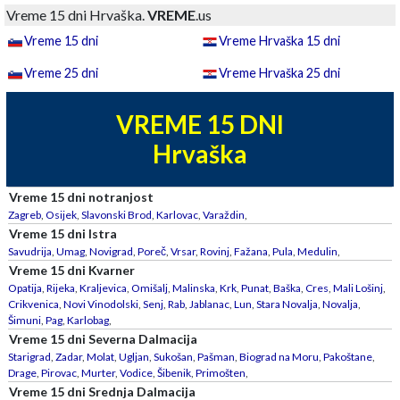
Vreme 15 dni Hrvaška.
VREME
.us
Vreme 15 dni
Vreme Hrvaška 15 dni
Vreme 25 dni
Vreme Hrvaška 25 dni
VREME 15 DNI
Hrvaška
Vreme 15 dni notranjost
Zagreb
,
Osijek
,
Slavonski Brod
,
Karlovac
,
Varaždin
,
Vreme 15 dni Istra
Savudrija
,
Umag
,
Novigrad
,
Poreč
,
Vrsar
,
Rovinj
,
Fažana
,
Pula
,
Medulin
,
Vreme 15 dni Kvarner
Opatija
,
Rijeka
,
Kraljevica
,
Omišalj
,
Malinska
,
Krk
,
Punat
,
Baška
,
Cres
,
Mali Lošinj
,
Crikvenica
,
Novi Vinodolski
,
Senj
,
Rab
,
Jablanac
,
Lun
,
Stara Novalja
,
Novalja
,
Šimuni
,
Pag
,
Karlobag
,
Vreme 15 dni Severna Dalmacija
Starigrad
,
Zadar
,
Molat
,
Ugljan
,
Sukošan
,
Pašman
,
Biograd na Moru
,
Pakoštane
,
Drage
,
Pirovac
,
Murter
,
Vodice
,
Šibenik
,
Primošten
,
Vreme 15 dni Srednja Dalmacija