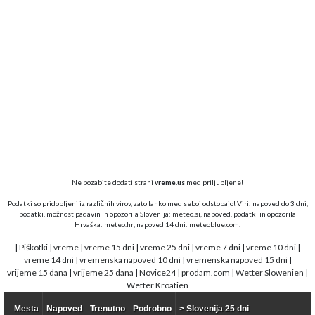
Ne pozabite dodati strani
vreme.us
med priljubljene!
Podatki so pridobljeni iz različnih virov, zato lahko med seboj odstopajo! Viri: napoved do 3 dni,
podatki, možnost padavin in opozorila Slovenija:
meteo.si,
napoved, podatki in opozorila
Hrvaška:
meteo.hr
, napoved 14 dni:
meteoblue.com
.
|
Piškotki
|
vreme
|
vreme 15 dni
|
vreme 25 dni
|
vreme 7 dni
|
vreme 10 dni
|
vreme 14 dni
|
vremenska napoved 10 dni
|
vremenska napoved 15 dni
|
vrijeme 15 dana
|
vrijeme 25 dana
|
Novice24
|
prodam.com
|
Wetter Slowenien
|
Wetter Kroatien
Mesta
Napoved
Trenutno
Podrobno
> Slovenija 25 dni