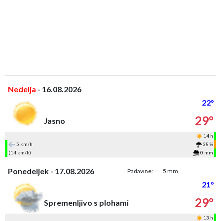
Nedelja
- 16.08.2026
22°
29°
Jasno
14 h
5 km/h
38 %
(14 km/h)
0 mm
Ponedeljek - 17.08.2026
Padavine:
5 mm
21°
29°
Spremenljivo s plohami
13 h