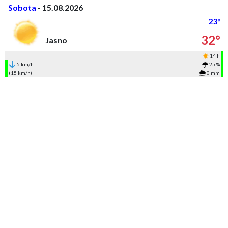
Sobota
- 15.08.2026
23°
32°
Jasno
14 h
5 km/h
25 %
(15 km/h)
0 mm