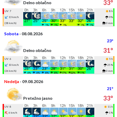
33°
Delno oblačno
UV: 7
8 h
13 km/h
9 %
(38 km/h)
0 mm
Sobota
- 08.08.2026
23°
31°
Delno oblačno
UV: 6
5 h
10 km/h
25 %
(26 km/h)
0 mm
Nedelja
- 09.08.2026
21°
33°
Pretežno jasno
UV: 8
11 h
6 km/h
1 %