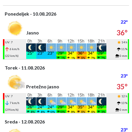
Ponedeljek - 10.08.2026
22°
36°
Jasno
UV: 7
14 h
6 km/h
11 %
(22 km/h)
0 mm
Torek - 11.08.2026
23°
35°
Pretežno jasno
UV: 7
12 h
7 km/h
13 %
(29 km/h)
0 mm
Sreda - 12.08.2026
23°