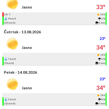
33°
Jasno
UV: 7
14 h
9 km/h
2 %
(32 km/h)
0 mm
Četrtek - 13.08.2026
23°
34°
Jasno
14 h
7 km/h
0 %
(9 km/h)
0 mm
Petek - 14.08.2026
23°
34°
Jasno
14 h
5 km/h
8 %
(10 km/h)
0 mm