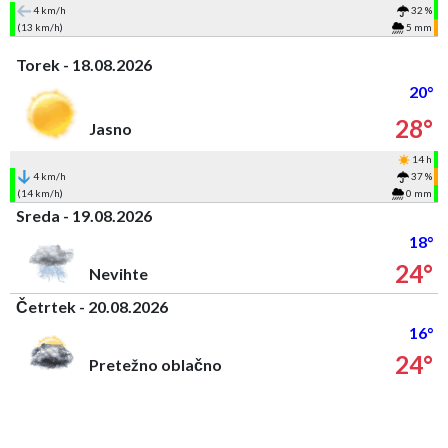
4 km/h
32 %
(13 km/h)
5 mm
Torek - 18.08.2026
20°
28°
Jasno
14 h
4 km/h
37 %
(14 km/h)
0 mm
Sreda - 19.08.2026
18°
24°
Nevihte
Četrtek - 20.08.2026
16°
24°
Pretežno oblačno