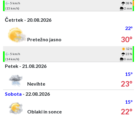
5 km/h
38 %
(15 km/h)
2 mm
Četrtek - 20.08.2026
22°
30°
Pretežno jasno
12 h
5 km/h
23 %
(14 km/h)
0 mm
Petek - 21.08.2026
15°
23°
Nevihte
Sobota
- 22.08.2026
15°
22°
Oblaki in sonce