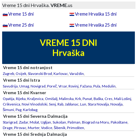
Vreme 15 dni Hrvaška.
VREME
.us
Vreme 15 dni
Vreme Hrvaška 15 dni
Vreme 25 dni
Vreme Hrvaška 25 dni
VREME 15 DNI
Hrvaška
Vreme 15 dni notranjost
Zagreb
,
Osijek
,
Slavonski Brod
,
Karlovac
,
Varaždin
,
Vreme 15 dni Istra
Savudrija
,
Umag
,
Novigrad
,
Poreč
,
Vrsar
,
Rovinj
,
Fažana
,
Pula
,
Medulin
,
Vreme 15 dni Kvarner
Opatija
,
Rijeka
,
Kraljevica
,
Omišalj
,
Malinska
,
Krk
,
Punat
,
Baška
,
Cres
,
Mali Lošinj
,
Crikvenica
,
Novi Vinodolski
,
Senj
,
Rab
,
Jablanac
,
Lun
,
Stara Novalja
,
Novalja
,
Šimuni
,
Pag
,
Karlobag
,
Vreme 15 dni Severna Dalmacija
Starigrad
,
Zadar
,
Molat
,
Ugljan
,
Sukošan
,
Pašman
,
Biograd na Moru
,
Pakoštane
,
Drage
,
Pirovac
,
Murter
,
Vodice
,
Šibenik
,
Primošten
,
Vreme 15 dni Srednja Dalmacija