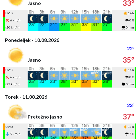
33°
Jasno
UV: 7
14 h
6 km/h
0 %
(20 km/h)
0 mm
Ponedeljek - 10.08.2026
22°
35°
Jasno
UV: 7
14 h
6 km/h
0 %
(23 km/h)
0 mm
Torek - 11.08.2026
23°
37°
Pretežno jasno
UV: 6
13 h
9 km/h
7 %