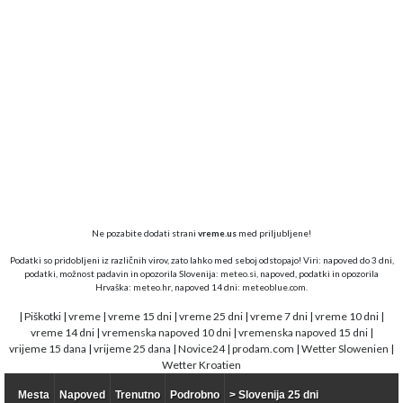
Ne pozabite dodati strani
vreme.us
med priljubljene!
Podatki so pridobljeni iz različnih virov, zato lahko med seboj odstopajo! Viri: napoved do 3 dni,
podatki, možnost padavin in opozorila Slovenija:
meteo.si,
napoved, podatki in opozorila
Hrvaška:
meteo.hr
, napoved 14 dni:
meteoblue.com
.
|
Piškotki
|
vreme
|
vreme 15 dni
|
vreme 25 dni
|
vreme 7 dni
|
vreme 10 dni
|
vreme 14 dni
|
vremenska napoved 10 dni
|
vremenska napoved 15 dni
|
vrijeme 15 dana
|
vrijeme 25 dana
|
Novice24
|
prodam.com
|
Wetter Slowenien
|
Wetter Kroatien
Mesta
Napoved
Trenutno
Podrobno
> Slovenija 25 dni