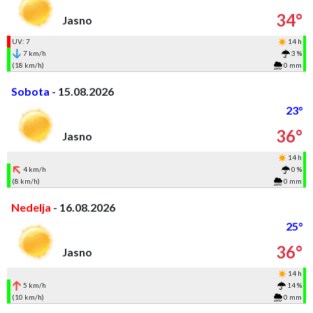
34°
Jasno
UV: 7
14 h
7 km/h
3 %
(18 km/h)
0 mm
Sobota
- 15.08.2026
23°
36°
Jasno
14 h
4 km/h
0 %
(8 km/h)
0 mm
Nedelja
- 16.08.2026
25°
36°
Jasno
14 h
5 km/h
14 %
(10 km/h)
0 mm