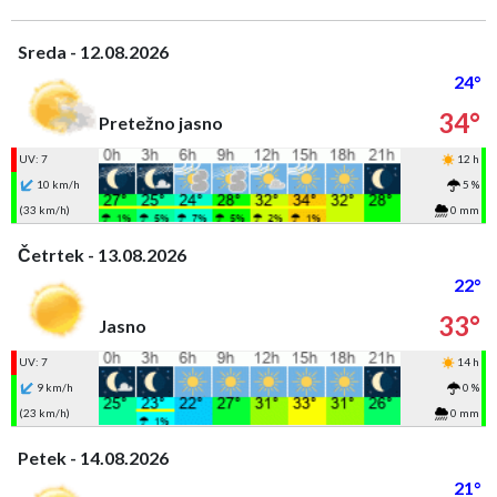
Sreda - 12.08.2026
24°
34°
Pretežno jasno
UV: 7
12 h
10 km/h
5 %
(33 km/h)
0 mm
Četrtek - 13.08.2026
22°
33°
Jasno
UV: 7
14 h
9 km/h
0 %
(23 km/h)
0 mm
Petek - 14.08.2026
21°