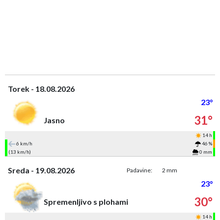
Torek - 18.08.2026
23°
31°
Jasno
14 h
6 km/h
46 %
(13 km/h)
0 mm
Sreda - 19.08.2026
Padavine:
2 mm
23°
30°
Spremenljivo s plohami
14 h