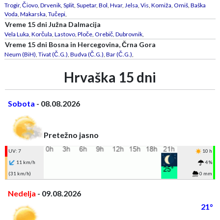
Trogir
,
Čiovo
,
Drvenik
,
Split
,
Supetar
,
Bol
,
Hvar
,
Jelsa
,
Vis
,
Komiža
,
Omiš
,
Baška
Voda
,
Makarska
,
Tučepi
,
Vreme 15 dni Južna Dalmacija
Vela Luka
,
Korčula
,
Lastovo
,
Ploče
,
Orebič
,
Dubrovnik
,
Vreme 15 dni Bosna in Hercegovina, Črna Gora
Neum (BiH)
,
Tivat (Č.G.)
,
Budva (Č.G.)
,
Bar (Č.G.)
,
Hrvaška 15 dni
Sobota
- 08.08.2026
Pretežno jasno
UV: 7
10 h
11 km/h
4 %
(31 km/h)
0 mm
Nedelja
- 09.08.2026
21°