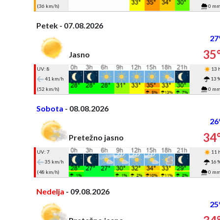
(36 km/h)
0 m
Petek - 07.08.2026
27
35
Jasno
UV: 8
13 
41 km/h
13 
(52 km/h)
0 m
Sobota
- 08.08.2026
26
34
Pretežno jasno
UV: 7
11 
35 km/h
16 
(48 km/h)
0 m
Nedelja
- 09.08.2026
25