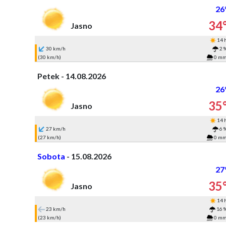
26
34
Jasno
14 
30 km/h
2 
(30 km/h)
0 m
Petek - 14.08.2026
26
35
Jasno
14 
27 km/h
6 
(27 km/h)
0 m
Sobota
- 15.08.2026
27
35
Jasno
14 
23 km/h
16 
(23 km/h)
0 m