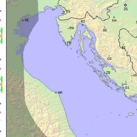
°
°
h
%
m
°
°
h
%
m
°
°
°