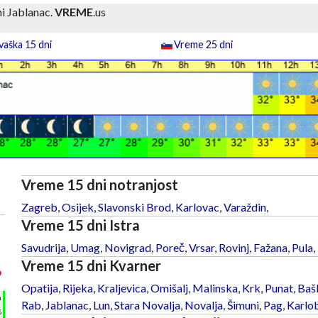
i Jablanac.
VREME
.us
aška 15 dni
Vreme 25 dni
Vreme 15 dni notranjost
Zagreb
,
Osijek
,
Slavonski Brod
,
Karlovac
,
Varaždin
,
Vreme 15 dni Istra
Savudrija
,
Umag
,
Novigrad
,
Poreč
,
Vrsar
,
Rovinj
,
Fažana
,
Pula
,
Vreme 15 dni Kvarner
°
Opatija
,
Rijeka
,
Kraljevica
,
Omišalj
,
Malinska
,
Krk
,
Punat
,
Baš
h
Rab
,
Jablanac
,
Lun
,
Stara Novalja
,
Novalja
,
Šimuni
,
Pag
,
Karlo
%