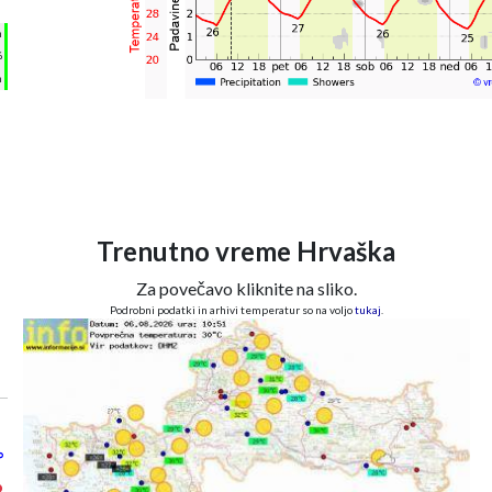
°
h
%
m
Trenutno vreme Hrvaška
Za povečavo kliknite na sliko.
Podrobni podatki in arhivi temperatur so na voljo
tukaj
.
°