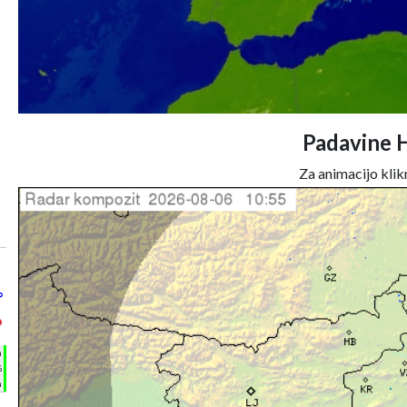
Padavine 
Za animacijo klikn
°
°
h
%
m