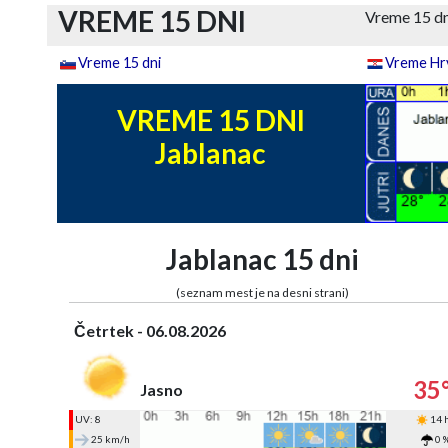
VREME 15 DNI
Vreme 15 dn
Vreme 15 dni
Vreme Hrv
VREME 15 DNI
Jablanac
Jablanac 15 dni
(seznam mest je na desni strani)
Četrtek - 06.08.2026
35
Jasno
UV: 8
14 
25 km/h
0 