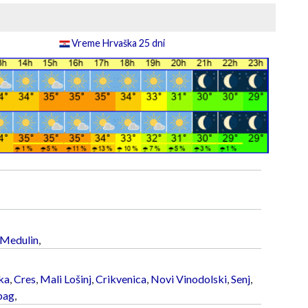
Vreme Hrvaška 25 dni
Medulin
,
ka
,
Cres
,
Mali Lošinj
,
Crikvenica
,
Novi Vinodolski
,
Senj
,
bag
,