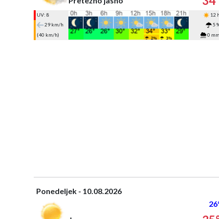
34
Pretežno jasno
UV: 8
12 
29 km/h
5 
(40 km/h)
0 m
Ponedeljek - 10.08.2026
26