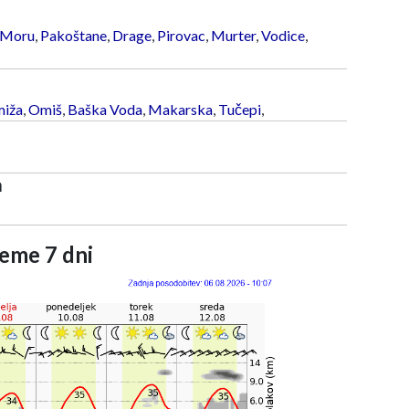
 Moru
,
Pakoštane
,
Drage
,
Pirovac
,
Murter
,
Vodice
,
iža
,
Omiš
,
Baška Voda
,
Makarska
,
Tučepi
,
a
eme 7 dni