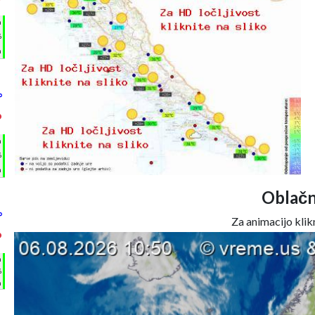
°
h
%
m
°
°
h
%
m
Oblačn
°
Za animacijo klikn
°
h
%
m