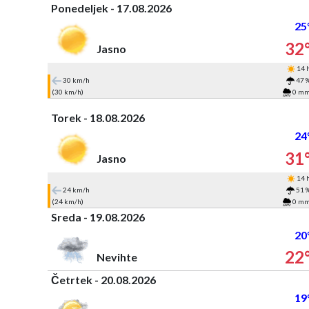
Ponedeljek - 17.08.2026
25
32
Jasno
14 
30 km/h
47 
(30 km/h)
0 m
Torek - 18.08.2026
24
31
Jasno
14 
24 km/h
51 
(24 km/h)
0 m
Sreda - 19.08.2026
20
22
Nevihte
Četrtek - 20.08.2026
19