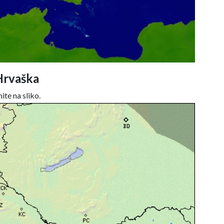
Hrvaška
ite na sliko.