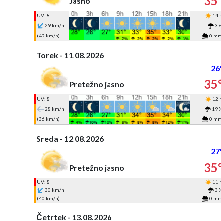
35
Jasno
UV: 8
14 
29 km/h
3 
(42 km/h)
0 m
Torek - 11.08.2026
26
35
Pretežno jasno
UV: 8
12 
28 km/h
19 
(36 km/h)
0 m
Sreda - 12.08.2026
27
35
Pretežno jasno
UV: 8
11 
30 km/h
3 
(40 km/h)
0 m
Četrtek - 13.08.2026