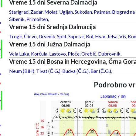
Vreme 15 dni Severna Dalmacija
m
Starigrad
,
Zadar
,
Molat
,
Ugljan
,
Sukošan
,
Pašman
,
Biograd na
Šibenik
,
Primošten
,
°
Vreme 15 dni Srednja Dalmacija
°
Trogir
,
Čiovo
,
Drvenik
,
Split
,
Supetar
,
Bol
,
Hvar
,
Jelsa
,
Vis
,
Kom
Vreme 15 dni Južna Dalmacija
h
%
Vela Luka
,
Korčula
,
Lastovo
,
Ploče
,
Orebič
,
Dubrovnik
,
m
Vreme 15 dni Bosna in Hercegovina, Črna Gor
Neum (BiH)
,
Tivat (Č.G.)
,
Budva (Č.G.)
,
Bar (Č.G.)
,
°
Podrobno vr
°
h
%
m
°