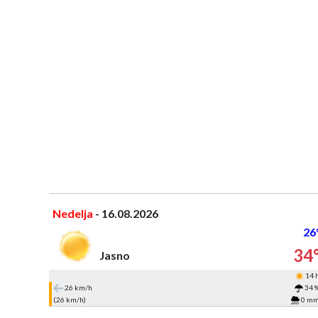
Nedelja
- 16.08.2026
26
34
Jasno
14 
26 km/h
34 
(26 km/h)
0 m