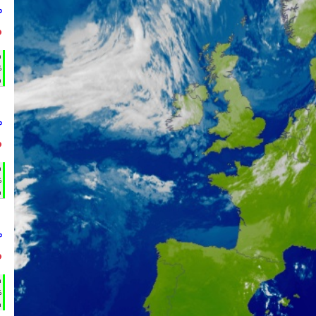
°
°
h
%
m
°
°
h
%
m
°
°
h
%
m