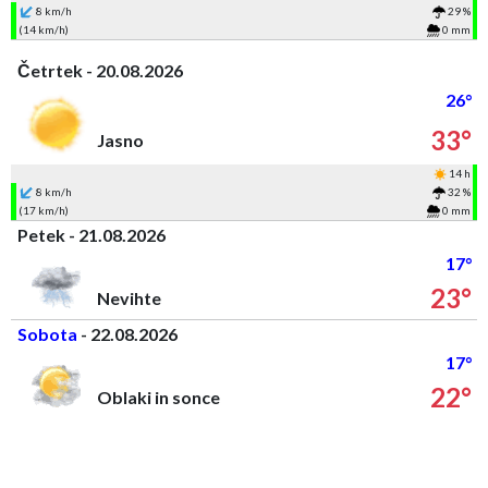
8 km/h
29 %
(14 km/h)
0 mm
Četrtek - 20.08.2026
26°
33°
Jasno
14 h
8 km/h
32 %
(17 km/h)
0 mm
Petek - 21.08.2026
17°
23°
Nevihte
Sobota
- 22.08.2026
17°
22°
Oblaki in sonce