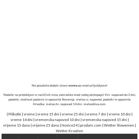
Ne pozabite dodati strani
vreme.us
med priljubljene!
Podatki so pridobljeni iz različnih virov, zato lahko med seboj odstopajo! Viri: napoved do 3 dni,
podatki, možnost padavin in opozorila Slovenija:
meteo.si,
napoved, podatki in opozorila
Hrvaška:
meteo.hr
, napoved 14 dni:
meteoblue.com
.
|
Piškotki
|
vreme
|
vreme 15 dni
|
vreme 25 dni
|
vreme 7 dni
|
vreme 10 dni
|
vreme 14 dni
|
vremenska napoved 10 dni
|
vremenska napoved 15 dni
|
vrijeme 15 dana
|
vrijeme 25 dana
|
Novice24
|
prodam.com
|
Wetter Slowenien
|
Wetter Kroatien