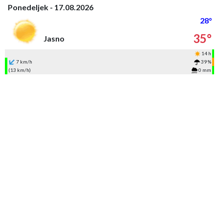
Ponedeljek - 17.08.2026
28°
35°
Jasno
14 h
7 km/h
39 %
(13 km/h)
0 mm