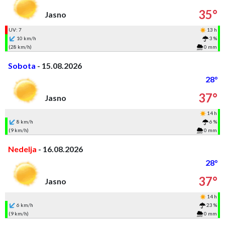
35°
Jasno
UV: 7
13 h
10 km/h
3 %
(28 km/h)
0 mm
Sobota
- 15.08.2026
28°
37°
Jasno
14 h
8 km/h
6 %
(9 km/h)
0 mm
Nedelja
- 16.08.2026
28°
37°
Jasno
14 h
6 km/h
23 %
(9 km/h)
0 mm