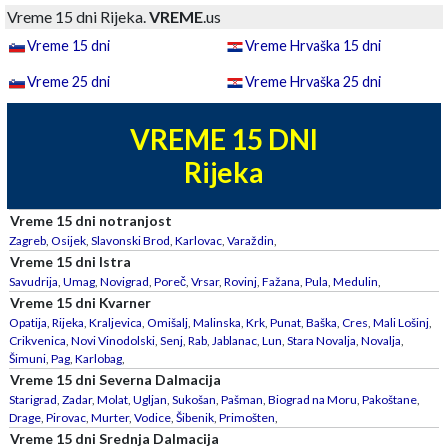
Vreme 15 dni Rijeka.
VREME
.us
Vreme 15 dni
Vreme Hrvaška 15 dni
Vreme 25 dni
Vreme Hrvaška 25 dni
VREME 15 DNI
Rijeka
Vreme 15 dni notranjost
Zagreb
,
Osijek
,
Slavonski Brod
,
Karlovac
,
Varaždin
,
Vreme 15 dni Istra
Savudrija
,
Umag
,
Novigrad
,
Poreč
,
Vrsar
,
Rovinj
,
Fažana
,
Pula
,
Medulin
,
Vreme 15 dni Kvarner
Opatija
,
Rijeka
,
Kraljevica
,
Omišalj
,
Malinska
,
Krk
,
Punat
,
Baška
,
Cres
,
Mali Lošinj
,
Crikvenica
,
Novi Vinodolski
,
Senj
,
Rab
,
Jablanac
,
Lun
,
Stara Novalja
,
Novalja
,
Šimuni
,
Pag
,
Karlobag
,
Vreme 15 dni Severna Dalmacija
Starigrad
,
Zadar
,
Molat
,
Ugljan
,
Sukošan
,
Pašman
,
Biograd na Moru
,
Pakoštane
,
Drage
,
Pirovac
,
Murter
,
Vodice
,
Šibenik
,
Primošten
,
Vreme 15 dni Srednja Dalmacija