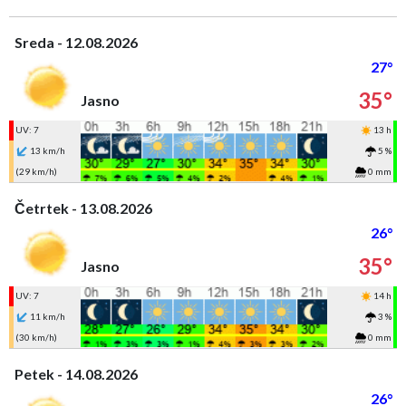
Sreda - 12.08.2026
27°
35°
Jasno
UV: 7
13 h
13 km/h
5 %
(29 km/h)
0 mm
Četrtek - 13.08.2026
26°
35°
Jasno
UV: 7
14 h
11 km/h
3 %
(30 km/h)
0 mm
Petek - 14.08.2026
26°