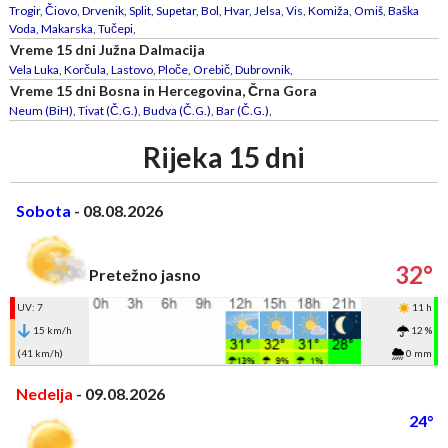
Trogir
,
Čiovo
,
Drvenik
,
Split
,
Supetar
,
Bol
,
Hvar
,
Jelsa
,
Vis
,
Komiža
,
Omiš
,
Baška
Voda
,
Makarska
,
Tučepi
,
Vreme 15 dni Južna Dalmacija
Vela Luka
,
Korčula
,
Lastovo
,
Ploče
,
Orebič
,
Dubrovnik
,
Vreme 15 dni Bosna in Hercegovina, Črna Gora
Neum (BiH)
,
Tivat (Č.G.)
,
Budva (Č.G.)
,
Bar (Č.G.)
,
Rijeka 15 dni
Sobota
- 08.08.2026
32°
Pretežno jasno
UV: 7
11 h
15 km/h
12 %
(41 km/h)
0 mm
Nedelja
- 09.08.2026
24°