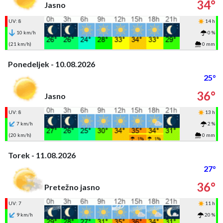
34°
Jasno
UV: 8
14 h
10 km/h
0 %
(21 km/h)
0 mm
Ponedeljek - 10.08.2026
25°
36°
Jasno
UV: 8
13 h
7 km/h
2 %
(20 km/h)
0 mm
Torek - 11.08.2026
27°
36°
Pretežno jasno
UV: 7
11 h
9 km/h
20 %