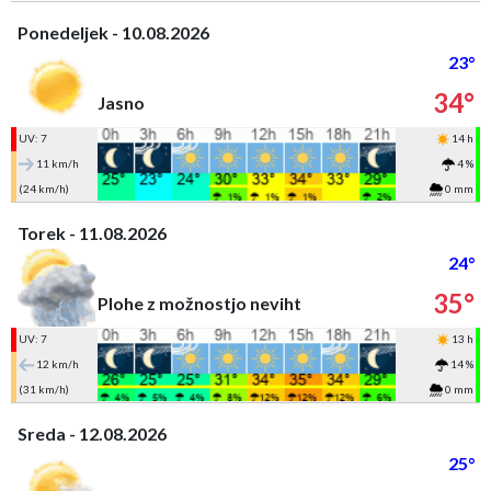
Ponedeljek - 10.08.2026
23°
34°
Jasno
UV: 7
14 h
11 km/h
4 %
(24 km/h)
0 mm
Torek - 11.08.2026
24°
35°
Plohe z možnostjo neviht
UV: 7
13 h
12 km/h
14 %
(31 km/h)
0 mm
Sreda - 12.08.2026
25°