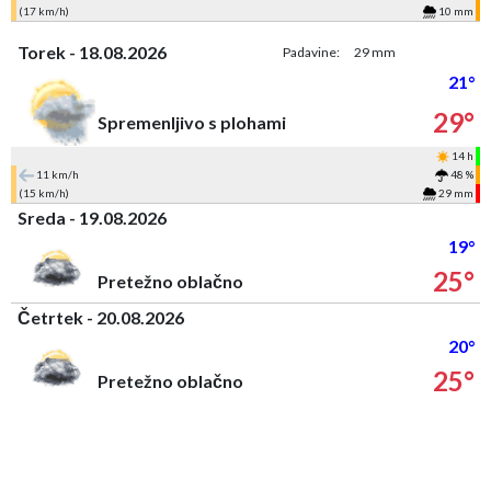
(17 km/h)
10 mm
Torek - 18.08.2026
Padavine:
29 mm
21°
29°
Spremenljivo s plohami
14 h
11 km/h
48 %
(15 km/h)
29 mm
Sreda - 19.08.2026
19°
25°
Pretežno oblačno
Četrtek - 20.08.2026
20°
25°
Pretežno oblačno