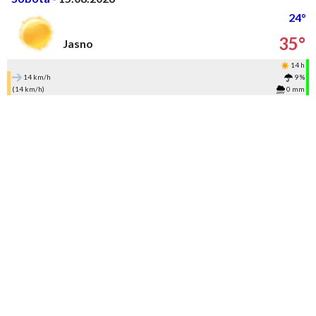
24°
35°
Jasno
14 h
14 km/h
9 %
(14 km/h)
0 mm