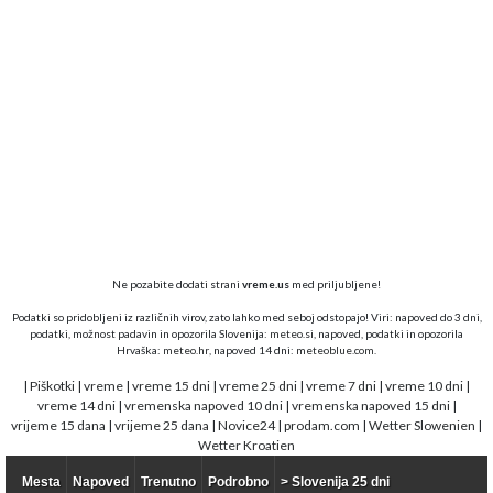
Ne pozabite dodati strani
vreme.us
med priljubljene!
Podatki so pridobljeni iz različnih virov, zato lahko med seboj odstopajo! Viri: napoved do 3 dni,
podatki, možnost padavin in opozorila Slovenija:
meteo.si,
napoved, podatki in opozorila
Hrvaška:
meteo.hr
, napoved 14 dni:
meteoblue.com
.
|
Piškotki
|
vreme
|
vreme 15 dni
|
vreme 25 dni
|
vreme 7 dni
|
vreme 10 dni
|
vreme 14 dni
|
vremenska napoved 10 dni
|
vremenska napoved 15 dni
|
vrijeme 15 dana
|
vrijeme 25 dana
|
Novice24
|
prodam.com
|
Wetter Slowenien
|
Wetter Kroatien
Mesta
Napoved
Trenutno
Podrobno
> Slovenija 25 dni