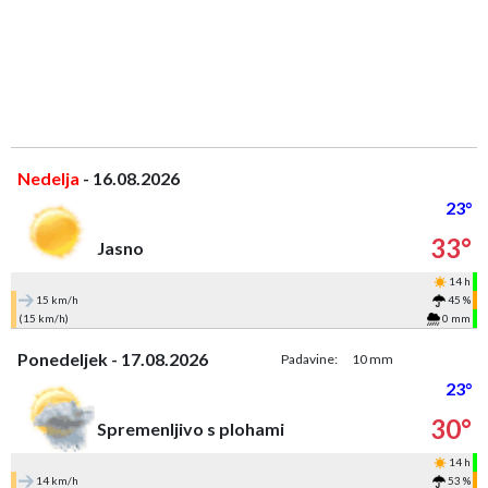
Nedelja
- 16.08.2026
23°
33°
Jasno
14 h
15 km/h
45 %
(15 km/h)
0 mm
Ponedeljek - 17.08.2026
Padavine:
10 mm
23°
30°
Spremenljivo s plohami
14 h
14 km/h
53 %