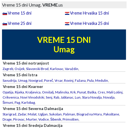
Vreme 15 dni Umag.
VREME
.us
Vreme 15 dni
Vreme Hrvaška 15 dni
Vreme 25 dni
Vreme Hrvaška 25 dni
VREME 15 DNI
Umag
Vreme 15 dni notranjost
Zagreb
,
Osijek
,
Slavonski Brod
,
Karlovac
,
Varaždin
,
Vreme 15 dni Istra
Savudrija
,
Umag
,
Novigrad
,
Poreč
,
Vrsar
,
Rovinj
,
Fažana
,
Pula
,
Medulin
,
Vreme 15 dni Kvarner
Opatija
,
Rijeka
,
Kraljevica
,
Omišalj
,
Malinska
,
Krk
,
Punat
,
Baška
,
Cres
,
Mali Lošinj
,
Crikvenica
,
Novi Vinodolski
,
Senj
,
Rab
,
Jablanac
,
Lun
,
Stara Novalja
,
Novalja
,
Šimuni
,
Pag
,
Karlobag
,
Vreme 15 dni Severna Dalmacija
Starigrad
,
Zadar
,
Molat
,
Ugljan
,
Sukošan
,
Pašman
,
Biograd na Moru
,
Pakoštane
,
Drage
,
Pirovac
,
Murter
,
Vodice
,
Šibenik
,
Primošten
,
Vreme 15 dni Srednja Dalmacija