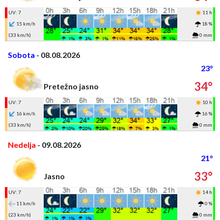
UV: 7
11 h
15 km/h
18 %
(33 km/h)
0 mm
Sobota
- 08.08.2026
23°
34°
Pretežno jasno
UV: 7
10 h
16 km/h
16 %
(33 km/h)
0 mm
Nedelja
- 09.08.2026
21°
33°
Jasno
UV: 7
14 h
11 km/h
0 %
(23 km/h)
0 mm