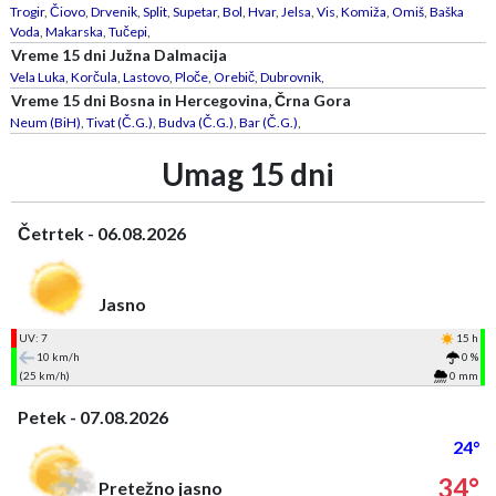
Trogir
,
Čiovo
,
Drvenik
,
Split
,
Supetar
,
Bol
,
Hvar
,
Jelsa
,
Vis
,
Komiža
,
Omiš
,
Baška
Voda
,
Makarska
,
Tučepi
,
Vreme 15 dni Južna Dalmacija
Vela Luka
,
Korčula
,
Lastovo
,
Ploče
,
Orebič
,
Dubrovnik
,
Vreme 15 dni Bosna in Hercegovina, Črna Gora
Neum (BiH)
,
Tivat (Č.G.)
,
Budva (Č.G.)
,
Bar (Č.G.)
,
Umag 15 dni
Četrtek - 06.08.2026
Jasno
UV: 7
15 h
10 km/h
0 %
(25 km/h)
0 mm
Petek - 07.08.2026
24°
34°
Pretežno jasno