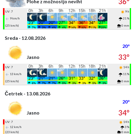
36°
Plohe z možnostjo neviht
UV: 7
9 h
9 km/h
21 %
(25 km/h)
0 mm
Sreda - 12.08.2026
20°
33°
Jasno
UV: 7
14 h
13 km/h
11 %
(25 km/h)
0 mm
Četrtek - 13.08.2026
20°
34°
Jasno
UV: 7
14 h
12 km/h
3 %
(23 km/h)
0 mm