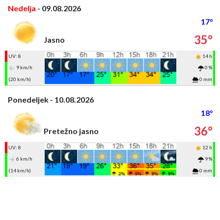
Nedelja
- 09.08.2026
17°
35°
Jasno
UV: 8
14 h
9 km/h
0 %
(20 km/h)
0 mm
Ponedeljek - 10.08.2026
18°
36°
Pretežno jasno
UV: 8
12 h
6 km/h
9 %
(14 km/h)
0 mm