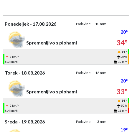
Ponedeljek - 17.08.2026
Padavine:
10 mm
20°
34°
Spremenljivo s plohami
14 h
3 km/h
39 %
(13 km/h)
10 mm
Torek - 18.08.2026
Padavine:
16 mm
20°
33°
Spremenljivo s plohami
14 h
2 km/h
52 %
(14 km/h)
16 mm
Sreda - 19.08.2026
Padavine:
3 mm
19°