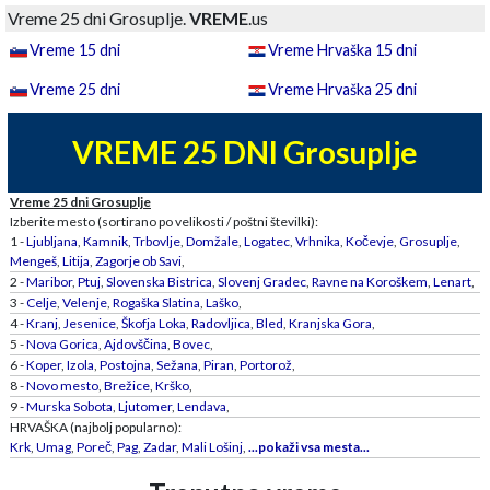
Vreme 25 dni Grosuplje.
VREME
.us
Vreme 15 dni
Vreme Hrvaška 15 dni
Vreme 25 dni
Vreme Hrvaška 25 dni
VREME 25 DNI Grosuplje
Vreme 25 dni Grosuplje
Izberite mesto (sortirano po velikosti / poštni številki):
1 -
Ljubljana
,
Kamnik
,
Trbovlje
,
Domžale
,
Logatec
,
Vrhnika
,
Kočevje
,
Grosuplje
,
Mengeš
,
Litija
,
Zagorje ob Savi
,
2 -
Maribor
,
Ptuj
,
Slovenska Bistrica
,
Slovenj Gradec
,
Ravne na Koroškem
,
Lenart
,
3 -
Celje
,
Velenje
,
Rogaška Slatina
,
Laško
,
4 -
Kranj
,
Jesenice
,
Škofja Loka
,
Radovljica
,
Bled
,
Kranjska Gora
,
5 -
Nova Gorica
,
Ajdovščina
,
Bovec
,
6 -
Koper
,
Izola
,
Postojna
,
Sežana
,
Piran
,
Portorož
,
8 -
Novo mesto
,
Brežice
,
Krško
,
9 -
Murska Sobota
,
Ljutomer
,
Lendava
,
HRVAŠKA (najbolj popularno):
Krk
,
Umag
,
Poreč
,
Pag
,
Zadar
,
Mali Lošinj
,
...pokaži vsa mesta...