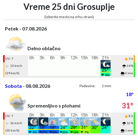
Vreme 25 dni Grosuplje
(izberite mesto na vrhu strani)
Petek - 07.08.2026
Delno oblačno
UV: 7
5 h
13 km/h
14 %
(29 km/h)
0 mm
Sobota
- 08.08.2026
Padavine:
1 mm
18°
31°
Spremenljivo s plohami
UV: 7
8 h
16 km/h
16 %
(30 km/h)
1 mm