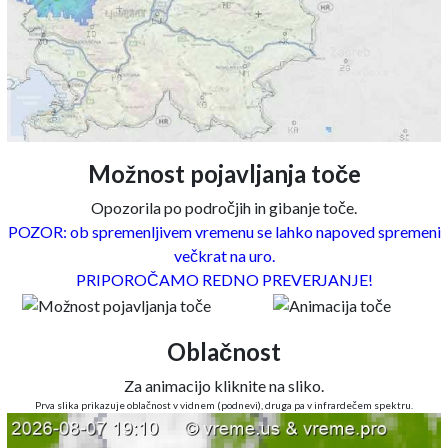
Možnost pojavljanja toče
Opozorila po področjih in gibanje toče.
POZOR: ob spremenljivem vremenu se lahko napoved spremeni
večkrat na uro.
PRIPOROČAMO REDNO PREVERJANJE!
Oblačnost
Za animacijo kliknite na sliko.
Prva slika prikazuje oblačnost v vidnem (podnevi), druga pa v infrardečem spektru.