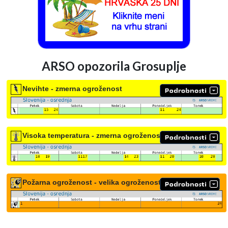
ARSO opozorila Grosuplje
Nevihte - zmerna ogroženost
Visoka temperatura - zmerna ogroženost
Požarna ogroženost - velika ogroženost