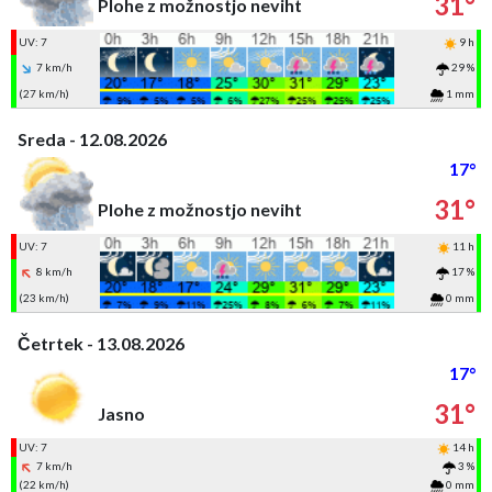
31°
Plohe z možnostjo neviht
UV: 7
9 h
7 km/h
29 %
(27 km/h)
1 mm
Sreda - 12.08.2026
17°
31°
Plohe z možnostjo neviht
UV: 7
11 h
8 km/h
17 %
(23 km/h)
0 mm
Četrtek - 13.08.2026
17°
31°
Jasno
UV: 7
14 h
7 km/h
3 %
(22 km/h)
0 mm