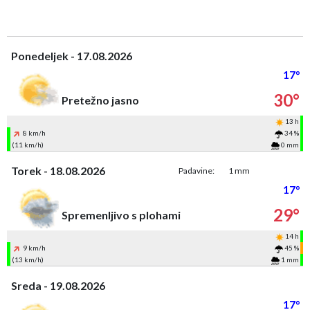
Ponedeljek - 17.08.2026
17°
30°
Pretežno jasno
13 h
8 km/h
34 %
(11 km/h)
0 mm
Torek - 18.08.2026
Padavine:
1 mm
17°
29°
Spremenljivo s plohami
14 h
9 km/h
45 %
(13 km/h)
1 mm
Sreda - 19.08.2026
17°