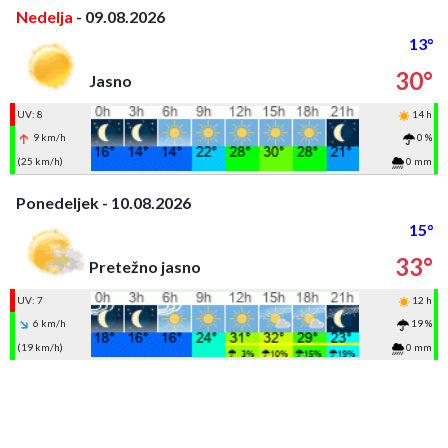
Nedelja
- 09.08.2026
13°
30°
Jasno
UV: 8
14 h
9 km/h
0 %
(25 km/h)
0 mm
Ponedeljek - 10.08.2026
15°
33°
Pretežno jasno
UV: 7
12 h
6 km/h
19 %
(19 km/h)
0 mm