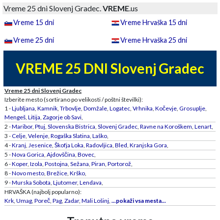
Vreme 25 dni Slovenj Gradec.
VREME
.us
Vreme 15 dni
Vreme Hrvaška 15 dni
Vreme 25 dni
Vreme Hrvaška 25 dni
VREME 25 DNI Slovenj Gradec
Vreme 25 dni Slovenj Gradec
Izberite mesto (sortirano po velikosti / poštni številki):
1 -
Ljubljana
,
Kamnik
,
Trbovlje
,
Domžale
,
Logatec
,
Vrhnika
,
Kočevje
,
Grosuplje
,
Mengeš
,
Litija
,
Zagorje ob Savi
,
2 -
Maribor
,
Ptuj
,
Slovenska Bistrica
,
Slovenj Gradec
,
Ravne na Koroškem
,
Lenart
,
3 -
Celje
,
Velenje
,
Rogaška Slatina
,
Laško
,
4 -
Kranj
,
Jesenice
,
Škofja Loka
,
Radovljica
,
Bled
,
Kranjska Gora
,
5 -
Nova Gorica
,
Ajdovščina
,
Bovec
,
6 -
Koper
,
Izola
,
Postojna
,
Sežana
,
Piran
,
Portorož
,
8 -
Novo mesto
,
Brežice
,
Krško
,
9 -
Murska Sobota
,
Ljutomer
,
Lendava
,
HRVAŠKA (najbolj popularno):
Krk
,
Umag
,
Poreč
,
Pag
,
Zadar
,
Mali Lošinj
,
...pokaži vsa mesta...