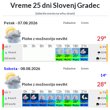
Vreme 25 dni Slovenj Gradec
(izberite mesto na vrhu strani)
Petek - 07.08.2026
Padavine:
3 mm
29°
Plohe z možnostjo neviht
UV: 7
6 h
9 km/h
52 %
(22 km/h)
3 mm
Sobota
- 08.08.2026
Padavine:
6 mm
14°
28°
Plohe z možnostjo neviht
UV: 7
7 h
8 km/h
31 %
(23 km/h)
6 mm