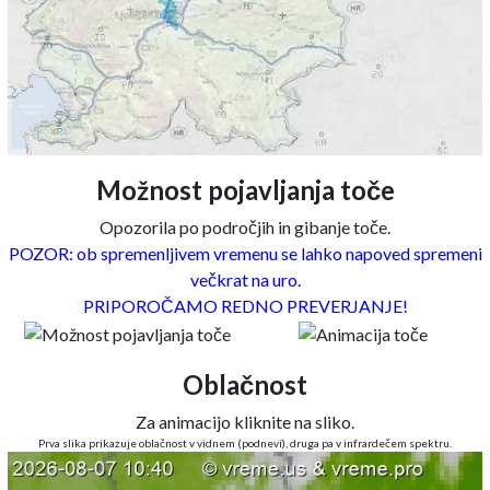
Možnost pojavljanja toče
Opozorila po področjih in gibanje toče.
POZOR: ob spremenljivem vremenu se lahko napoved spremeni
večkrat na uro.
PRIPOROČAMO REDNO PREVERJANJE!
Oblačnost
Za animacijo kliknite na sliko.
Prva slika prikazuje oblačnost v vidnem (podnevi), druga pa v infrardečem spektru.