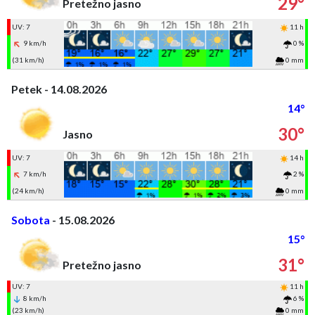
29°
Pretežno jasno
UV: 7
11 h
9 km/h
0 %
(31 km/h)
0 mm
Petek - 14.08.2026
14°
30°
Jasno
UV: 7
14 h
7 km/h
2 %
(24 km/h)
0 mm
Sobota
- 15.08.2026
15°
31°
Pretežno jasno
UV: 7
11 h
8 km/h
6 %
(23 km/h)
0 mm