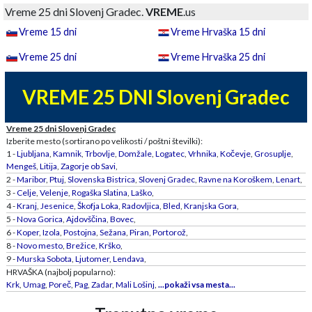
Vreme 25 dni Slovenj Gradec.
VREME
.us
Vreme 15 dni
Vreme Hrvaška 15 dni
Vreme 25 dni
Vreme Hrvaška 25 dni
VREME 25 DNI Slovenj Gradec
Vreme 25 dni Slovenj Gradec
Izberite mesto (sortirano po velikosti / poštni številki):
1 -
Ljubljana
,
Kamnik
,
Trbovlje
,
Domžale
,
Logatec
,
Vrhnika
,
Kočevje
,
Grosuplje
,
Mengeš
,
Litija
,
Zagorje ob Savi
,
2 -
Maribor
,
Ptuj
,
Slovenska Bistrica
,
Slovenj Gradec
,
Ravne na Koroškem
,
Lenart
,
3 -
Celje
,
Velenje
,
Rogaška Slatina
,
Laško
,
4 -
Kranj
,
Jesenice
,
Škofja Loka
,
Radovljica
,
Bled
,
Kranjska Gora
,
5 -
Nova Gorica
,
Ajdovščina
,
Bovec
,
6 -
Koper
,
Izola
,
Postojna
,
Sežana
,
Piran
,
Portorož
,
8 -
Novo mesto
,
Brežice
,
Krško
,
9 -
Murska Sobota
,
Ljutomer
,
Lendava
,
HRVAŠKA (najbolj popularno):
Krk
,
Umag
,
Poreč
,
Pag
,
Zadar
,
Mali Lošinj
,
...pokaži vsa mesta...