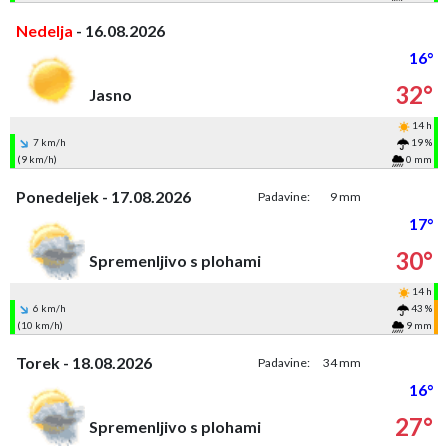
Nedelja
- 16.08.2026
16°
32°
Jasno
14 h
7 km/h
19 %
(9 km/h)
0 mm
Ponedeljek - 17.08.2026
Padavine:
9 mm
17°
30°
Spremenljivo s plohami
14 h
6 km/h
43 %
(10 km/h)
9 mm
Torek - 18.08.2026
Padavine:
34 mm
16°
27°
Spremenljivo s plohami