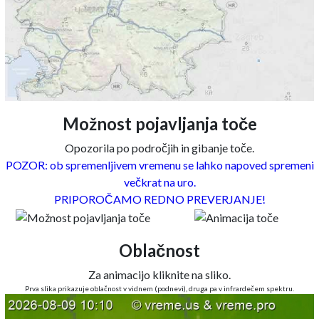
Možnost pojavljanja toče
Opozorila po področjih in gibanje toče.
POZOR: ob spremenljivem vremenu se lahko napoved spremeni
večkrat na uro.
PRIPOROČAMO REDNO PREVERJANJE!
Oblačnost
Za animacijo kliknite na sliko.
Prva slika prikazuje oblačnost v vidnem (podnevi), druga pa v infrardečem spektru.