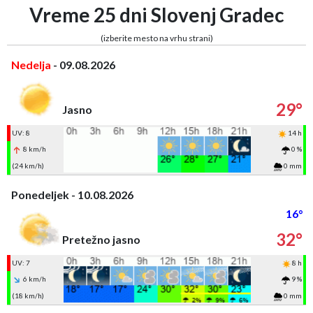
Vreme 25 dni Slovenj Gradec
(izberite mesto na vrhu strani)
Nedelja
- 09.08.2026
29°
Jasno
UV: 8
14 h
8 km/h
0 %
(24 km/h)
0 mm
Ponedeljek - 10.08.2026
16°
32°
Pretežno jasno
UV: 7
8 h
6 km/h
9 %
(18 km/h)
0 mm