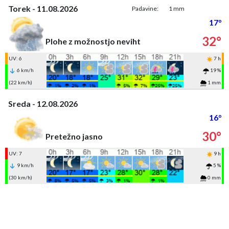
Torek - 11.08.2026
Padavine:
1 mm
17°
32°
Plohe z možnostjo neviht
UV: 6
7 h
6 km/h
19 %
(22 km/h)
1 mm
Sreda - 12.08.2026
16°
30°
Pretežno jasno
UV: 7
9 h
9 km/h
5 %
(30 km/h)
0 mm