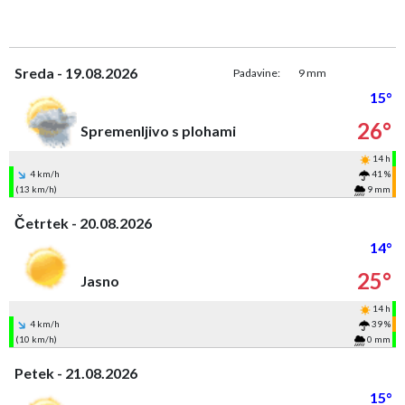
Sreda - 19.08.2026
Padavine:
9 mm
15°
26°
Spremenljivo s plohami
14 h
4 km/h
41 %
(13 km/h)
9 mm
Četrtek - 20.08.2026
14°
25°
Jasno
14 h
4 km/h
39 %
(10 km/h)
0 mm
Petek - 21.08.2026
15°